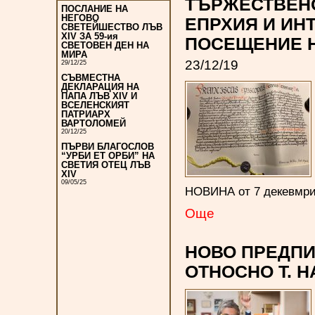
ТЪРЖЕСТВЕНО
ПОСЛАНИЕ НА
НЕГОВО
ЕПРХИЯ И ИН
СВЕТЕЙШЕСТВО ЛЪВ
XIV ЗА 59-ия
ПОСЕЩЕНИЕ Н
СВЕТОВЕН ДЕН НА
МИРА
23/12/19
29/12/25
СЪВМЕСТНА
ДЕКЛАРАЦИЯ НА
ПАПА ЛЪВ XIV И
ВСЕЛЕНСКИЯТ
ПАТРИАРХ
ВАРТОЛОМЕЙ
20/12/25
ПЪРВИ БЛАГОСЛОВ
“УРБИ ЕТ ОРБИ” НА
СВЕТИЯ ОТЕЦ ЛЪВ
XIV
09/05/25
НОВИНА от 7 декевмри 
Oще
НОВО ПРЕДПИ
ОТНОСНО Т. Н