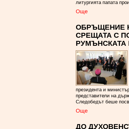
литургията папата про
Oще
ОБРЪЩЕНИЕ Н
СРЕЩАТА С П
РУМЪНСКАТА
президента и министър
представители на държ
Следобедът беше посве
Oще
ДО ДУХОВЕНС