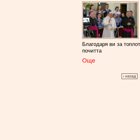
Благодаря ви за топло
почитта
Oще
‹ назад