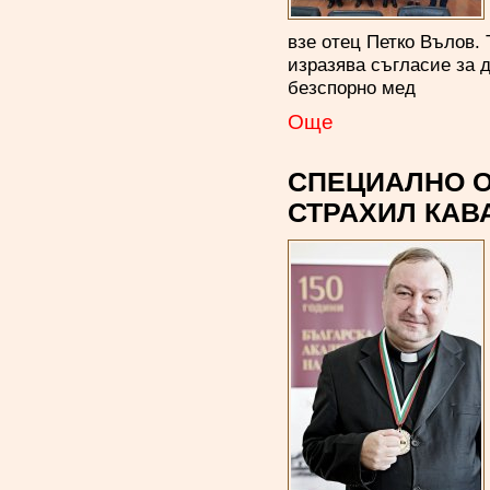
взе отец Петко Вълов. 
изразява съгласие за 
безспорно мед
Oще
СПЕЦИАЛНО О
СТРАХИЛ КАВ