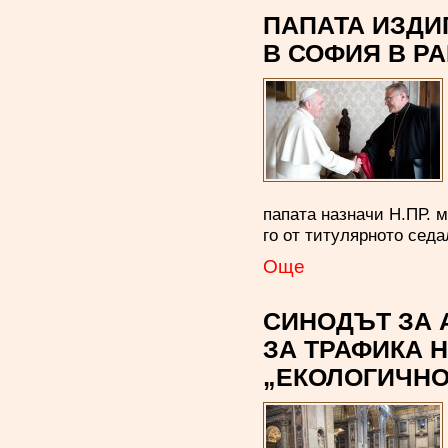
ПАПАТА ИЗДИ
В СОФИЯ В Р
папата назначи Н.ПР. 
го от титулярното се
Oще
СИНОДЪТ ЗА 
ЗА ТРАФИКА 
„ЕКОЛОГИЧН