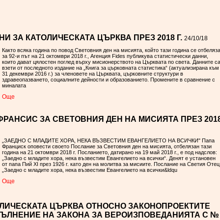
И ЗА КАТОЛИЧЕСКАТА ЦЪРКВА ПРЕЗ 2018 Г.
24/10/18
Както всяка година по повод Световния ден на мисията, който тази година се отбеляз
за 92-и път на 21 октомври 2018 г., Агенция Fides публикува статистически данни,
които дават цялостен поглед върху мисионерството на Църквата по света. Данните с
взети от последното издание на „Книга за църковната статистика“ (актуализирана към
31 декември 2016 г.) за членовете на Църквата, църковните структури в
здравеопазването, социалните дейности и образованието. Промените в сравнение с
миналата
Oще
РАНСИС ЗА СВЕТОВНИЯ ДЕН НА МИСИЯТА ПРЕЗ 201
„ЗАЕДНО С МЛАДИТЕ ХОРА, НЕКА ВЪЗВЕСТИМ ЕВАНГЕЛИЕТО НА ВСИЧКИ" Папа
Франциск оповести своето Послание за Световния ден на мисията, отбелязан тази
година на 21 октомври 2018 г. Посланието, датирано на 19 май 2018 г., е под надслов:
„Заедно с младите хора, нека възвестим Евангелието на всички“. Денят е установен
от папа Пий ХІ през 1926 г. като ден на молитва за мисиите. Послание на Светия Отец
„Заедно с младите хора, нека възвестим Евангелието на всички&ldqu
Oще
ЛИЧЕСКАТА ЦЪРКВА ОТНОСНО ЗАКОНОПРОЕКТИТЕ
ПЪЛНЕНИЕ НА ЗАКОНА ЗА ВЕРОИЗПОВЕДАНИЯТА С №