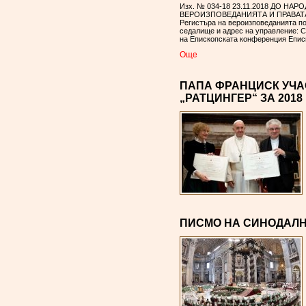
Изх. № 034-18 23.11.2018 ДО 
ВЕРОИЗПОВЕДАНИЯТА И ПРАВАТА НА 
Регистъра на вероизповеданията под
седалище и адрес на управление: С
на Епископската конференция Епис
Oще
ПАПА ФРАНЦИСК УЧА
„РАТЦИНГЕР“ ЗА 2018 
ПИСМО НА СИНОДАЛН