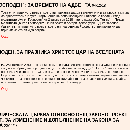
ОСПОДЕН“: ЗА ВРЕМЕТО НА АДВЕНТА
04/12/18
Това е литургичното време, което ни приканва да „да вдигнем очи и да сърцата си, за
да приветстваме Исус“ Обръщение на папа Франциск, направено преди и след
молитвата „Ангел Господен“ на 2 декември 2018 г. на площад „Св. Петър“ Преди
молитвата „Ангел Господен“: Скъпи братя и сестри, добро утро! Днес започва
Адвентът, литургичното време, което ни подготвя за Рождество, приканва ни да
вдигнем очите си и да открие
Oще
ОДЕН. ЗА ПРАЗНИКА ХРИСТОС ЦАР НА ВСЕЛЕНАТА
На 25 ноември 2018 г. по време на молитвата „Ангел Господен“ папа Франциск направ
следното обръщение пред вярващите, събрани на площад „Св. Петър“, посветено на
празника Христос Цар. Скъпи братя и сестри, добро утро! Празникът на Христос-
Цар на вселената, който честваме днес, е в края на литургичната година и ни напомня
че животът на творението не е воден от случайността, а е насочен към една крайна
цел: окончателното проявление на Христос, Господар
Oще
ЛИЧЕСКАТА ЦЪРКВА ОТНОСНО ОБЩ ЗАКОНОПРОЕКТ
18 Г., ЗА ИЗМЕНЕНИЕ И ДОПЪЛНЕНИЕ НА ЗАКОНА ЗА
А
23/11/18