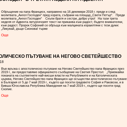
Обръщение на папа Франциск, направено на 16 декември 2018 г. преди и след
молитвата „Ангел Господен“ пред хората, събрани на площад „Свети Петър“. Преди
молитвата „Ангел Господен“ Скъпи братя и сестри, добро утро! На тази трета
неделя от Адвента литургичният текст ни приканва към радост, бъдете внимателни,
към радост. Пророк Софоний се обръща към малцината израилтяни с тези думи:
„Ликувай, дъще Сионова! търже
Oще
ОЛИЧЕСКО ПЪТУВАНЕ НА НЕГОВО СВЕТЕЙШЕСТВО
/18
Във връзка с апостолическо пътуване на Негово Светейшество папа Франциск през
2019 г., ви предоставяме официалното съобщение на Светия Престол: „Приемайки
поканата на съответните най-висши власти на Републиките и на Католическата
църква, Негово Светейшество папа Франциск ще осъществи апостолическо пътуване
в България от 5 до 7 май 2019 г., където ще посети градовете София и Раковски, и в
Бивша Югославска Република Македония на 7 май 2019 г., където ще посети град
Скопие.
Oще