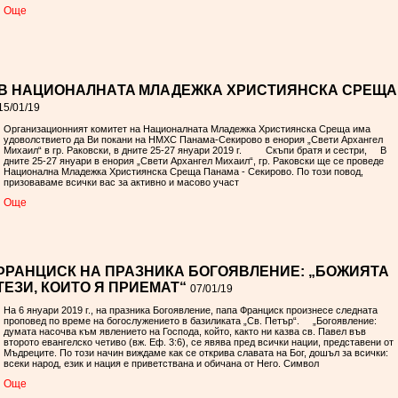
Oще
 В НАЦИОНАЛНАTA МЛАДЕЖКА ХРИСТИЯНСКА СРЕЩА
15/01/19
Организационният комитет на Националната Младежка Християнска Среща има
удоволствието да Ви покани на НМХС Панама-Секирово в енория „Свети Архангел
Михаил“ в гр. Раковски, в дните 25-27 януари 2019 г. Скъпи братя и сестри, В
дните 25-27 януари в енория „Свети Архангел Михаил“, гр. Раковски ще се проведе
Национална Младежка Християнска Среща Панама - Секирово. По този повод,
призоваваме всички вас за активно и масово участ
Oще
ФРАНЦИСК НА ПРАЗНИКА БОГОЯВЛЕНИЕ: „БОЖИЯТА
ЕЗИ, КОИТО Я ПРИЕМАТ“
07/01/19
На 6 януари 2019 г., на празника Богоявление, папа Франциск произнесе следната
проповед по време на богослужението в базиликата „Св. Петър“. „Богоявление:
думата насочва към явлението на Господа, който, както ни казва св. Павел във
второто евангелско четиво (вж. Еф. 3:6), се явява пред всички нации, представени от
Мъдреците. По този начин виждаме как се открива славата на Бог, дошъл за всички:
всеки народ, език и нация е приветствана и обичана от Него. Символ
Oще