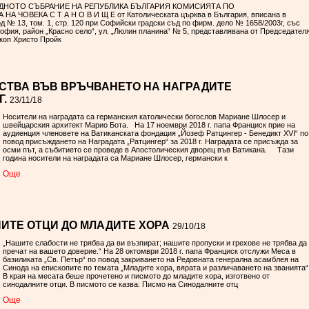
НАРОДНОТО СЪБРАНИЕ НА РЕПУБЛИКА БЪЛГАРИЯ КОМИСИЯТА ПО
ЧОВЕКА С Т А Н О В И Щ Е от Католическата църква в България, вписана в
 № 13, том. 1, стр. 120 при Софийски градски съд по фирм. дело № 1658/2003г, със
офия, район „Красно село“, ул. „Люлин планина“ № 5, представлявана от Председател
коп Христо Пройк
СТВА ВЪВ ВРЪЧВАНЕТО НА НАГРАДИТЕ
Г.
23/11/18
Носители на наградата са германския католически богослов Мариане Шлосер и
швейцарския архитект Марио Бота. На 17 ноември 2018 г. папа Франциск прие на
аудиенция членовете на Ватиканската фондация „Йозеф Ратцингер - Бенедикт XVI“ по
повод присъждането на Наградата „Ратцингер“ за 2018 г. Наградата се присъжда за
осми път, а събитието се проведе в Апостолическия дворец във Ватикана. Тази
година носители на наградата са Мариане Шлосер, германски к
Oще
ИТЕ ОТЦИ ДО МЛАДИТЕ ХОРА
29/10/18
„Нашите слабости не трябва да ви възпират; нашите пропуски и грехове не трябва да
пречат на вашето доверие.“ На 28 октомври 2018 г. папа Франциск отслужи Меса в
базиликата „Св. Петър“ по повод закриването на Редовната генерална асамблея на
Синода на епископите по темата „Младите хора, вярата и различаването на званията“
В края на месата беше прочетено и писмото до младите хора, изготвено от
синодалните отци. В писмото се казва: Писмо на Синодалните отц
Oще