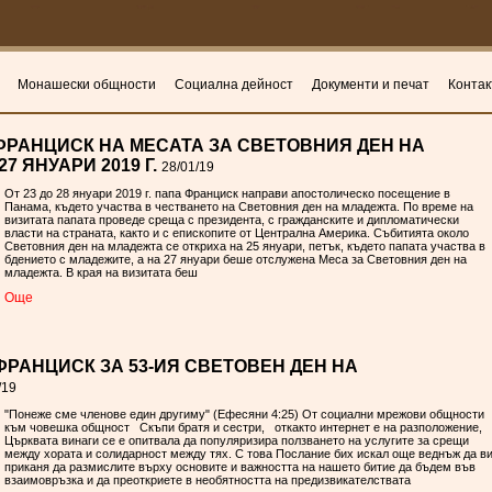
Монашески общности
Социална дейност
Документи и печат
Контак
ФРАНЦИСК НА МЕСАТА ЗА СВЕТОВНИЯ ДЕН НА
7 ЯНУАРИ 2019 Г.
28/01/19
От 23 до 28 януари 2019 г. папа Франциск направи апостолическо посещение в
Панама, където участва в честването на Световния ден на младежта. По време на
визитата папата проведе среща с президента, с гражданските и дипломатически
власти на страната, както и с епископите от Централна Америка. Събитията около
Световния ден на младежта се откриха на 25 януари, петък, където папата участва в
бдението с младежите, а на 27 януари беше отслужена Меса за Световния ден на
младежта. В края на визитата беш
Oще
РАНЦИСК ЗА 53-ИЯ СВЕТОВЕН ДЕН НА
/19
"Понеже сме членове един другиму" (Ефесяни 4:25) От социални мрежови общности
към човешка общност Скъпи братя и сестри, откакто интернет е на разположение,
Църквата винаги се е опитвала да популяризира ползването на услугите за срещи
между хората и солидарност между тях. С това Послание бих искал още веднъж да в
приканя да размислите върху основите и важността на нашето битие да бъдем във
взаимовръзка и да преоткриете в необятността на предизвикателствата