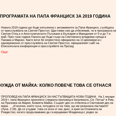
 ПРОГРАМАТА НА ПАПА ФРАНЦИСК ЗА 2019 ГОДИНА
Новата 2019 година ще бъде изпълнена с ангажименти за Папа Франциск, съобщиха
от пресслужбата на Светия Престол. Щастливи сме да отбележим, че в програмата н
Светия Отец е и Апостолическото Пътуване в България и Македония от 5-и до 7-и
май. През тази година Папата ще бъде също на Световната младежка среща в
Панама и Мароко. Както вече бе оповестено официално на 13 декември м.г.
едновременно от пресслужбата на Светия Престол, официалният сайт на
Епископската конференция и пресслужбите на Презид
Oще
УЖДА ОТ МАЙКА: КОЛКО ПОВЕЧЕ ТОВА СЕ ОТНАСЯ
ПРОПОВЕД НА ПАПА ФРАНЦИСК ЗА НАСТЪПВАЩАТА НОВА ГОДИНА На 1 януари
2019 г. папа Франциск произнесе следната проповед в базиликата „Св. Петър“ в Рим,
на Празника на Мария, Божията Майка. Същият ден се отбеляза и Световния ден на
мира. „И всички, които чуха, почудиха се на това, що им разказаха пастирите“
(Лука. 2:18). Да се учудим: това се иска от нас днес, в края на Осмината на
Рождество, когато продължаваме да съзерцаваме Младенецът, роден за