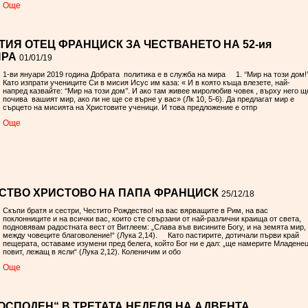
Oще
ИЯ ОТЕЦ ФРАНЦИСК ЗА ЧЕСТВАНЕТО НА 52-ия
ИРА
01/01/19
1-ви януари 2019 година Добрата политика е в служба на мира 1. ‘‘Мир на този дом!’
Като изпрати учениците Си в мисия Исус им каза: « И в която къща влезете, най-
напред казвайте: ‘‘Мир на този дом’’. И ако там живее миролюбив човек , върху него щ
почива вашият мир, ако ли не ще се върне у вас» (Лк 10, 5-6). Да предлагат мир е
сърцето на мисията на Христовите ученици. И това предложение е отпр
Oще
СТВО ХРИСТОВО НА ПАПА ФРАНЦИСК
25/12/18
Скъпи братя и сестри, Честито Рождество! на вас вярващите в Рим, на вас
поклонниците и на всички вас, които сте свързани от най-различни краища от света,
подновявам радостната вест от Витлеем: „Слава във висините Богу, и на земята мир,
между човеците благоволение!“ (Лука 2,14). Като пастирите, дотичали първи край
пещерата, оставаме изумени пред белега, който Бог ни е дал: „ще намерите Младене
повит, лежащ в ясли“ (Лука 2,12). Коленичим и обо
Oще
ОСПОДЕН“ В ТРЕТАТА НЕДЕЛЯ НА АДВЕНТА