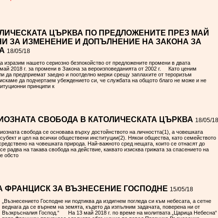
ЛИЧЕСКАТА ЦЪРКВА ПО ПРЕДЛОЖЕНИТЕ ПРЕЗ МАЙ
ОНИ ЗА ИЗМЕНЕНИЕ И ДОПЪЛНЕНИЕ НА ЗАКОНА ЗА
А
18/05/18
а изразим нашето сериозно безпокойство от предложените промени в двата
 май 2018 г. за промени в Закона за вероизповеданията от 2002 г. Като ценим
ли да предприемат заедно и поотделно мерки срещу заплахите от тероризъм
искаме да подчертаем убеждението си, че службата на общото благо не може и не
итуционни принципи к
ИОЗНАТА СВОБОДА В КАТОЛИЧЕСКАТА ЦЪРКВА
18/05/1
гиозната свобода се основава върху достойнството на личността(1), а човешката
 субект и цел на всички обществени институции(2). Някои общества, като семейството
средствено на човешката природа. Най-важното сред нещата, които се отнасят до
се радва на такава свобода на действие, каквато изисква грижата за спасението на
е обсто
 ФРАНЦИСК ЗА ВЪЗНЕСЕНИЕ ГОСПОДНЕ
15/05/18
„Възнесението Господне ни подтиква да издигнем погледа си към небесата, а сетне
веднага да се върнем на земята, където да изпълним задачата, поверена ни от
Възкръсналия Господ.“ На 13 май 2018 г. по време на молитвата „Царица Небесна“