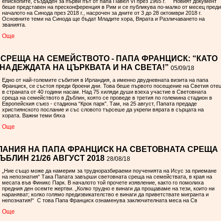
епископите, създаден за първи път от папа Павел VI през 1965 г. Новият документ
беше представен на пресконференция в Рим и се публикува по-малко от месец преди
началото на Синода през 2018 г., насрочен за дните от 3 до 28 октомври 2018 г.
Основните теми на Синода ще бъдат Младите хора, Вярата и Различаването на
званията.
Oще
СРЕЩА НА СЕМЕЙСТВОТО - ПАПА ФРАНЦИСК: “КАТО
НАДЕЖДАТА НА ЦЪРКВАТА И НА СВЕТА!”
05/09/18
Едно от най-големите събития в Ирландия, а именно двудневната визита на папа
Франциск, се състоя преди броени дни. Това беше първото посещение на Светия оте
в страната от 40 години насам. Над 75 хиляди души взеха участие в Световната
среща на семейството в Дъблин, която се проведе в третия по големина стадион в
Европейския съюз - стадиона “Крок парк”. Там, на 25 август, Папата предаде
християнското послание и със словото търсеше да укрепи вярата в сърцата на
хората. Важни теми бяха
Oще
АНИЯ НА ПАПА ФРАНЦИСК НА СВЕТОВНАТА СРЕЩА
ЪБЛИН 21/26 АВГУСТ 2018
28/08/18
„Ние също може да намерим за трудноразбираеми поученията на Исус за приемане
на непознатия“ Така Папата завърши световната среща на семействата, в края на
месата във Финикс Парк. В началото той прочете изявление, както го помолиха
предния ден осемте жертви. „Колко трудно е винаги да прощаваме на тези, които ни
нараняват; колко голямо предизвикателство е винаги да приветствате мигранта и
непознатия!“ С това Папа Франциск ознаменува заключителната меса на Св
Oще