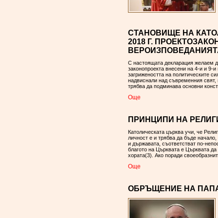
СТАНОВИЩЕ НА КАТО
2018 Г. ПРОЕКТОЗАК
ВЕРОИЗПОВЕДАНИЯТ
С настоящата декларация желаем д
законопроекта внесени на 4-и и 9-и
загрижеността на политическите си
надвиснали над съвременния свят, 
трябва да подминава основни конст
Oще
ПРИНЦИПИ НА РЕЛИГ
Католическата църква учи, че Рели
личност е и трябва да бъде начало,
и държавата, съответстват по-непо
благото на Църквата е Църквата да 
хората(3). Ако поради своеобразнит
Oще
ОБРЪЩЕНИЕ НА ПАПА