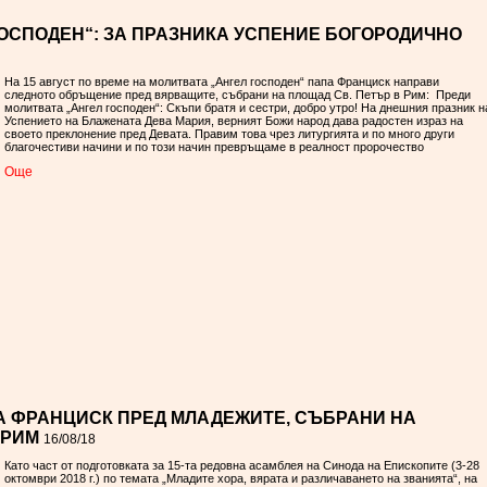
ГОСПОДЕН“: ЗА ПРАЗНИКА УСПЕНИЕ БОГОРОДИЧНО
На 15 август по време на молитвата „Ангел господен“ папа Франциск направи
следното обръщение пред вярващите, събрани на площад Св. Петър в Рим: Преди
молитвата „Ангел господен“: Скъпи братя и сестри, добро утро! На днешния празник н
Успението на Блажената Дева Мария, верният Божи народ дава радостен израз на
своето преклонение пред Девата. Правим това чрез литургията и по много други
благочестиви начини и по този начин превръщаме в реалност пророчество
Oще
 ФРАНЦИСК ПРЕД МЛАДЕЖИТЕ, СЪБРАНИ НА
 РИМ
16/08/18
Като част от подготовката за 15-та редовна асамблея на Синода на Епископите (3-28
октомври 2018 г.) по темата „Младите хора, вярата и различаването на званията“, на