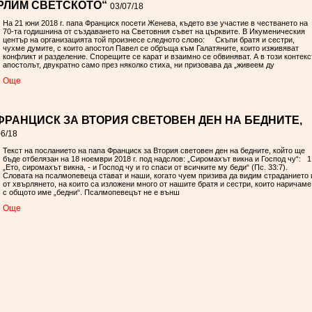
РЛИМ СВЕТСКОТО“
03/07/18
На 21 юни 2018 г. папа Франциск посети Женева, където взе участие в честването на
70-та годишнина от създаването на Световния съвет на църквите. В Икуменическия
център на организацията той произнесе следното слово: Скъпи братя и сестри,
чухме думите, с които апостол Павел се обръща към Галатяните, които изживяват
конфликт и разделение. Спорещите се карат и взаимно се обвиняват. А в този контекс
апостолът, двукратно само през няколко стиха, ни призовава да „живеем ду
Oще
ФРАНЦИСК ЗА ВТОРИЯ СВЕТОВЕН ДЕН НА БЕДНИТЕ,
06/18
Текст на посланието на папа Франциск за Втория световен ден на бедните, който ще
бъде отбелязан на 18 ноември 2018 г. под надслов: „Сиромахът викна и Господ чу“: 1
„Ето, сиромахът викна, - и Господ чу и го спаси от всичките му беди“ (Пс. 33:7).
Словата на псалмопевеца стават и наши, когато чуем призива да видим страданието 
от хвърлянето, на които са изложени много от нашите братя и сестри, които наричаме
с общото име „бедни“. Псалмопевецът не е външ
Oще