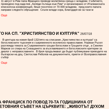
11 август в Рим папа Франциск проведе молитвена среща с младежи. Събитието,
проведено под надслов „Хиляди пътища към Рим“ и организирано от Италианската
епископска конференция, беше посетено от 70 000 младежи, пред които папата
направи следното обръщение: Скъпи млади хора, Благодаря ви за тази м
Oще
ТО НА СП. "ХРИСТИЯНСТВО И КУЛТУРА"
26/07/18
В центъра на новия брой 132/лято на списание „Християнство и култура“ са
богословските търсения в съвременното вселенско православие. Норман Ръсел
разглежда темата за Съвременните гръцки богослови и Гръцките отци , а Смилен
Марков се спира на Схващането за възглавяването и богословските критерии за
диалог с неправославните . В броя продължават да бъдат публикувани преводите на
български на доц. Светослав Риболов на документните, приети от Всеправославния
събор
Oще
 ФРАНЦИСК ПО ПОВОД 70-ТА ГОДИШНИНА ОТ
ЕТОВНИЯ СЪВЕТ НА ЦЪРКВИТЕ: „ЖИВОТЪТ ДУХОМ