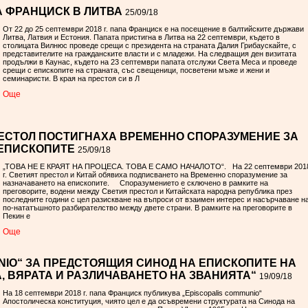
 ФРАНЦИСК В ЛИТВА
25/09/18
От 22 до 25 септември 2018 г. папа Франциск е на посещение в балтийските държави
Литва, Латвия и Естония. Папата пристигна в Литва на 22 септември, където в
столицата Вилнюс проведе срещи с президента на страната Далия Грибаускайте, с
представителите на гражданските власти и с младежи. На следващия ден визитата
продължи в Каунас, където на 23 септември папата отслужи Света Меса и проведе
срещи с епископите на страната, със свещеници, посветени мъже и жени и
семинаристи. В края на престоя си в Л
Oще
РЕСТОЛ ПОСТИГНАХА ВРЕМЕННО СПОРАЗУМЕНИЕ ЗА
 ЕПИСКОПИТЕ
25/09/18
„ТОВА НЕ Е КРАЯТ НА ПРОЦЕСА. ТОВА Е САМО НАЧАЛОТО“. На 22 септември 201
г. Светият престол и Китай обявиха подписването на Временно споразумение за
назначаването на епископите. Споразумението е сключено в рамките на
преговорите, водени между Светия престол и Китайската народна република през
последните години с цел разискване на въпроси от взаимен интерес и насърчаване н
по-нататъшното разбирателство между двете страни. В рамките на преговорите в
Пекин е
Oще
NIO“ ЗА ПРЕДСТОЯЩИЯ СИНОД НА ЕПИСКОПИТЕ НА
, ВЯРАТА И РАЗЛИЧАВАНЕТО НА ЗВАНИЯТА“
19/09/18
На 18 септември 2018 г. папа Франциск публикува „Episcopalis communio“
Апостолическа конституция, чиято цел е да осъвремени структурата на Синода на