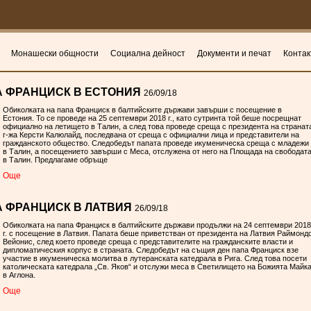
Монашески общности
Социална дейност
Документи и печат
Контак
А ФРАНЦИСК В ЕСТОНИЯ
26/09/18
Обиколката на папа Франциск в балтийските държави завърши с посещение в
Естония. То се проведе на 25 септември 2018 г., като сутринта той беше посрещнат
официално на летището в Талин, а след това проведе среща с президента на странат
г-жа Керсти Калюлайд, последвана от среща с официални лица и представители на
гражданското общество. Следобедът папата проведе икуменическа среща с младежи
в Талин, а посещението завърши с Меса, отслужена от него на Площада на свободат
в Талин. Предлагаме обръще
Oще
 ФРАНЦИСК В ЛАТВИЯ
26/09/18
Обиколката на папа Франциск в балтийските държави продължи на 24 септември 2018
г. с посещение в Латвия. Папата беше приветстван от президента на Латвия Раймонд
Вейонис, след което проведе среща с представителите на гражданските власти и
дипломатическия корпус в страната. Следобедът на същия ден папа Франциск взе
участие в икуменическа молитва в лутеранската катедрала в Рига. След това посети
католическата катедрала „Св. Яков“ и отслужи меса в Светилището на Божията Майк
в Аглона.
Oще