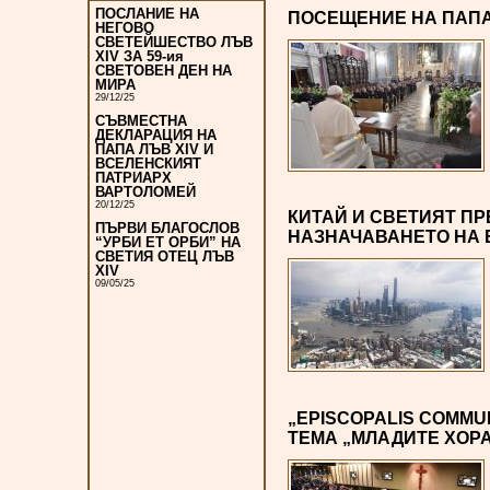
ПОСЛАНИЕ НА
ПОСЕЩЕНИЕ НА ПАПА
НЕГОВО
СВЕТЕЙШЕСТВО ЛЪВ
XIV ЗА 59-ия
СВЕТОВЕН ДЕН НА
МИРА
29/12/25
СЪВМЕСТНА
ДЕКЛАРАЦИЯ НА
ПАПА ЛЪВ XIV И
ВСЕЛЕНСКИЯТ
ПАТРИАРХ
ВАРТОЛОМЕЙ
20/12/25
КИТАЙ И СВЕТИЯТ П
ПЪРВИ БЛАГОСЛОВ
НАЗНАЧАВАНЕТО НА
“УРБИ ЕТ ОРБИ” НА
СВЕТИЯ ОТЕЦ ЛЪВ
XIV
09/05/25
„EPISCOPALIS COMMU
ТЕМА „МЛАДИТЕ ХОРА