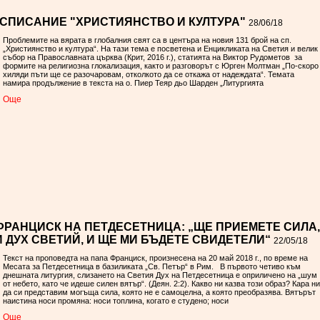
 СПИСАНИЕ "ХРИСТИЯНСТВО И КУЛТУРА"
28/06/18
Проблемите на вярата в глобалния свят са в центъра на новия 131 брой на сп.
„Християнство и култура“. На тази тема е посветена и Енцикликата на Светия и велик
събор на Православната църква (Крит, 2016 г.), статията на Виктор Рудометов за
формите на религиозна глокализация, както и разговорът с Юрген Молтман „По-скоро
хиляди пъти ще се разочаровам, отколкото да се откажа от надеждата“. Темата
намира продължение в текста на о. Пиер Теяр дьо Шарден „Литургията
Oще
ФРАНЦИСК НА ПЕТДЕСЕТНИЦА: „ЩЕ ПРИЕМЕТЕ СИЛА,
И ДУХ СВЕТИЙ, И ЩЕ МИ БЪДЕТЕ СВИДЕТЕЛИ“
22/05/18
Текст на проповедта на папа Франциск, произнесена на 20 май 2018 г., по време на
Месата за Петдесетница в базиликата „Св. Петър“ в Рим. В първото четиво към
днешната литургия, слизането на Светия Дух на Петдесетница е оприличено на „шум
от небето, като че идеше силен вятър“. (Деян. 2:2). Какво ни казва този образ? Кара ни
да си представим могъща сила, която не е самоцелна, а която преобразява. Вятърът
наистина носи промяна: носи топлина, когато е студено; носи
Oще