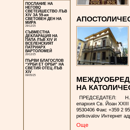
ПОСЛАНИЕ НА
НЕГОВО
СВЕТЕЙШЕСТВО ЛЪВ
XIV ЗА 59-ия
АПОСТОЛИЧЕС
СВЕТОВЕН ДЕН НА
МИРА
29/12/25
СЪВМЕСТНА
ДЕКЛАРАЦИЯ НА
ПАПА ЛЪВ XIV И
ВСЕЛЕНСКИЯТ
ПАТРИАРХ
ВАРТОЛОМЕЙ
20/12/25
ПЪРВИ БЛАГОСЛОВ
“УРБИ ЕТ ОРБИ” НА
СВЕТИЯ ОТЕЦ ЛЪВ
XIV
09/05/25
МЕЖДУOБРЕД
НА КАТОЛИЧЕ
ПРЕДСЕДАТЕЛ: Н.В.Пр
епархия Св. Йоан XXII
9530406 Факс +359 2 95
petkovalov Интернет
Още