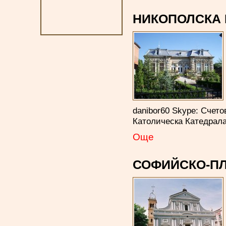
НИКОПОЛСКА
danibor60 Skype: Счето
Католическа Катедрала
Още
СОФИЙСКО-П