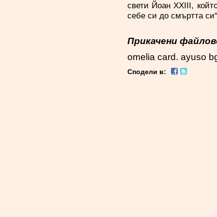
свети Йоан XXIII, койт
себе си до смъртта си“
Прикачени файлов
omelia card. ayuso b
Сподели в: