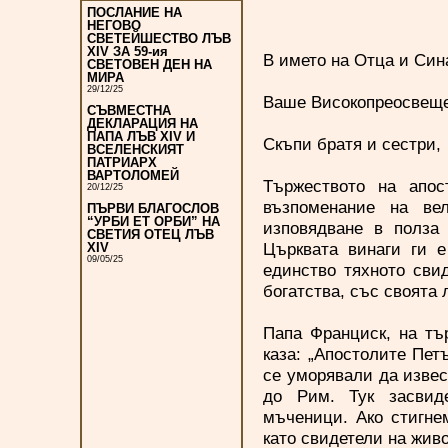
ПОСЛАНИЕ НА
НЕГОВО
СВЕТЕЙШЕСТВО ЛЪВ
XIV ЗА 59-ия
В името на Отца и Син
СВЕТОВЕН ДЕН НА
МИРА
29/12/25
Ваше Високопреосвеще
СЪВМЕСТНА
ДЕКЛАРАЦИЯ НА
ПАПА ЛЪВ XIV И
Скъпи братя и сестри,
ВСЕЛЕНСКИЯТ
ПАТРИАРХ
ВАРТОЛОМЕЙ
Тържеството на апос
20/12/25
възпоменание на ве
ПЪРВИ БЛАГОСЛОВ
“УРБИ ЕТ ОРБИ” НА
изповядване в полза 
СВЕТИЯ ОТЕЦ ЛЪВ
Църквата винаги ги е
XIV
09/05/25
единство тяхното сви
богатства, със своята
Папа Франциск, на тъ
каза: „Апостолите Пет
се уморявали да извест
до Рим. Тук засвиде
мъченици. Ако стигне
като свидетели на живо