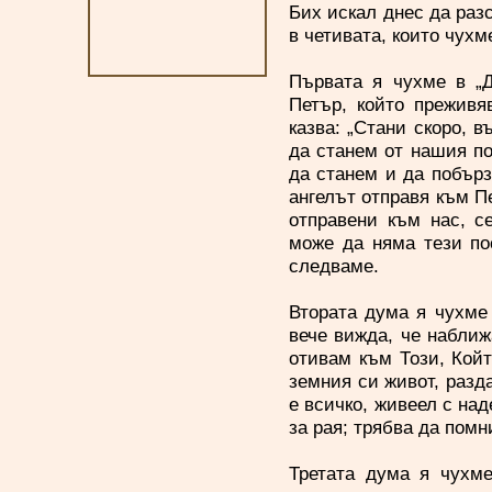
Бих искал днес да раз
в четивата, които чухме
Първата я чухме в „Д
Петър, който преживя
казва: „Стани скоро, 
да станем от нашия по
да станем и да побърз
ангелът отправя към Пе
отправени към нас, с
може да няма тези по
следваме.
Втората дума я чухме 
вече вижда, че наближ
отивам към Този, Кой
земния си живот, разда
е всичко, живеел с на
за рая; трябва да помн
Третата дума я чухме