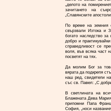
„делото на помирениет
зачитането на съкр
„Славянските апостоли“
По време на земния 
свързвали Изтока и З
богато наследство за
добро и практикувайк
справедливост се пре
воля, във всяка част 
посветят на тях.
Да молим Бог за тов
вярата да подкрепя стъ
наш ред, свидетели на
със св. Павел: „С добр
В светлината на вси
Блажената Дева Мария,
припомни Папа Франц
София, „носи название