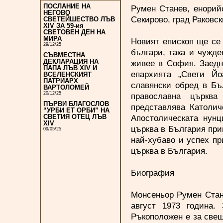
ПОСЛАНИЕ НА
Румен Станев, енорий
НЕГОВО
Секирово, град Раковск
СВЕТЕЙШЕСТВО ЛЪВ
XIV ЗА 59-ия
СВЕТОВЕН ДЕН НА
МИРА
Новият епископ ще се 
29/12/25
българи, така и чужд
СЪВМЕСТНА
ДЕКЛАРАЦИЯ НА
живее в София. Заедн
ПАПА ЛЪВ XIV И
епархията „Свети Йо
ВСЕЛЕНСКИЯТ
ПАТРИАРХ
славянски обред в Бъ
ВАРТОЛОМЕЙ
20/12/25
православна църква
ПЪРВИ БЛАГОСЛОВ
представлява Католич
“УРБИ ЕТ ОРБИ” НА
Апостолическата нунц
СВЕТИЯ ОТЕЦ ЛЪВ
XIV
църква в България при
09/05/25
най-хубаво и успех пр
църква в България.
Биография
Монсеньор Румен Стане
август 1973 година.
Ръкоположен е за свещ