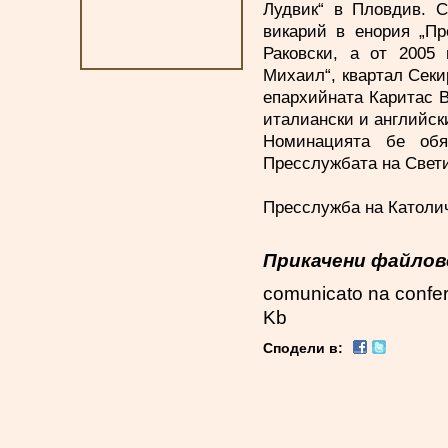
Лудвик“ в Пловдив. С
викарий в енория „Пр
Раковски, а от 2005 
Михаил“, квартал Секир
епархийната Каритас В
италиански и английски
Номинацията бе обя
Пресслужбата на Свети
Пресслужба на Католич
Прикачени файлов
comunicato na confer
Kb
Сподели в: