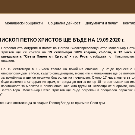
Монашески общности
Социална дейност
Документи и печат
Контак
СКОП ПЕТКО ХРИСТОВ ЩЕ БЪДЕ НА 19.09.2020 г.
Погребалната литургия в памет на Негово Високопреосвещенство Монсеньор Петк
Христов ще се състои на
19 септември 2020 година, събота, в 12 часа 
катедралата "Свети Павел от Кръста" - гр. Русе,
съобщават от Никополскат
епархия.
На 15 септември в 15 часа тялото на покойния епископ ще бъде пренесено 
епископския дом в Русе, където свещениците, монасите и монахините ще се помоля
за покойника и ще се отслужи благослов на починалия. Около 17 часа ковчегът щ
бъде изложен в катедралния храм, от сряда до петък вечер 18-ти септември ще им
възможност за молитва и поклонение. Ако има групи от желаещи от енориите, нек
 Валтер Гора. Монсеньор Петко Христов ще бъде погребан в специален параклис 
а".
 вечната светлина да го озари и Господ Бог да го приеме в Своя дом.