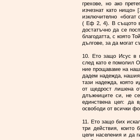
грехове, но ако прет
изчезнат като нищо» [
изключително «богат с
( Еф 2, 4). В същото 
достатъчно да се пос
благодатта, с която Т
дългове, за да могат
10. Ето защо Исус в 
след като е помолил О
ние прощаваме на наш
дадем надежда, нашия
тази надежда, която 
от щедрост лишена от
длъжниците си, не се
единствена цел: да в
освободи от всичк
11. Ето защо бих иска
три действия, които 
цели населения и да г