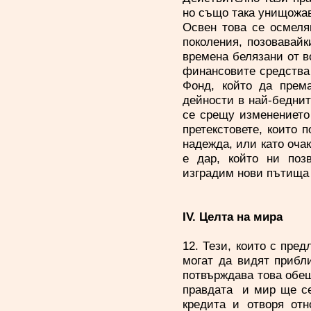
но също така унищожав
Освен това се осмеля
поколения, позовавайк
времена белязани от 
финансовите средства
Фонд, който да према
дейности в най-беднит
се срещу изменението
претекстовете, които 
надежда, или като оча
е дар, който ни поз
изградим нови пътищ
IV. Целта на мира
12. Тези, които с пре
могат да видят прибл
потвърждава това обещ
правдата и мир ще се 
кредита и отворя отн