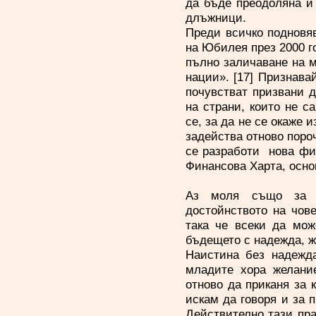
да бъде преодоляна и 
длъжници.
Преди всичко подновяв
на Юбилея през 2000 г
пълно заличаване на м
нации». [17] Признава
почувстват призвани д
на страни, които не с
се, за да не се окаже 
задейства отново поро
се разработи нова фи
Финансова Харта, осн
Аз моля също за т
достойнството на чове
така че всеки да мо
бъдещето с надежда, ж
Наистина без надежда
младите хора желани
отново да приканя за 
искам да говоря и за 
Действително тази пра