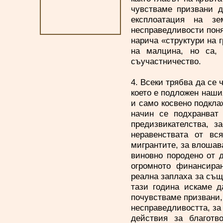
чувстваме призвани д
експлоатация на зе
несправедливости поня
нарича «структури на г
на малцина, но са,
съучастничество.
4. Всеки трябва да се 
което е подложен наши
и само косвено подкла
начин се подхранват
предизвикателства, з
неравенствата от вс
мигрантите, за влошава
виновно породено от 
огромното финансиран
реална заплаха за същ
тази година искаме д
почувстваме призвани, 
несправедливостта, за
действия за благотв