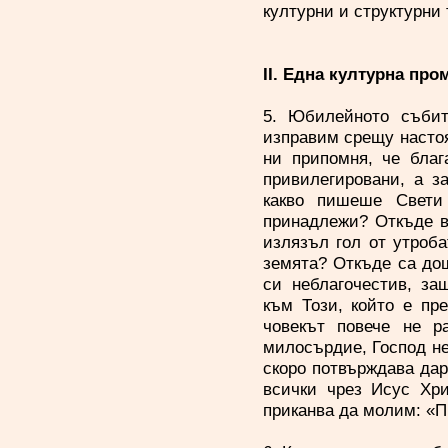
културни и структурн
II. Една културна пр
5. Юбилейното събит
изправим срещу настоя
ни припомня, че благ
привилегировани, а з
какво пишеше Свети
принадлежи? Откъде в
излязъл гол от утроб
земята? Откъде са до
си неблагочестив, за
към Този, който е пре
човекът повече не р
милосърдие, Господ не
скоро потвърждава дар
всички чрез Исус Хр
приканва да молим: