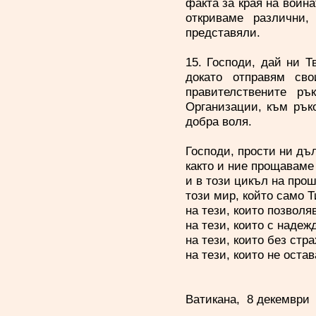
факта за края на война
откриваме различни,
представяли.
15. Господи, дай ни Т
докато отправям св
правителствените ръ
Организации, към рък
добра воля.
Господи, прости ни дъл
както и ние прощаваме
и в този цикъл на прош
този мир, който само 
на тези, които позволя
на тези, които с надеж
на тези, които без стр
на тези, които не оста
Ватикана, 8 декември 