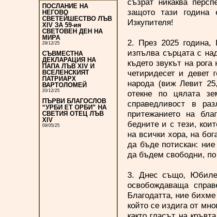
съзрат никаква персп
ПОСЛАНИЕ НА
защото тази година 
НЕГОВО
СВЕТЕЙШЕСТВО ЛЪВ
Изкупителя!
XIV ЗА 59-ия
СВЕТОВЕН ДЕН НА
МИРА
2. През 2025 година,
29/12/25
изпълва сърцата с на
СЪВМЕСТНА
ДЕКЛАРАЦИЯ НА
където звукът на рога 
ПАПА ЛЪВ XIV И
четиридесет и девет 
ВСЕЛЕНСКИЯТ
ПАТРИАРХ
народа (виж Левит 25
ВАРТОЛОМЕЙ
20/12/25
отекне по цялата з
ПЪРВИ БЛАГОСЛОВ
справедливост в раз
“УРБИ ЕТ ОРБИ” НА
притежанието на бла
СВЕТИЯ ОТЕЦ ЛЪВ
XIV
бедните и с тези, кои
09/05/25
на всички хора, на бог
да бъде потискан: ние
да бъдем свободни, по
3. Днес също, Юбиле
освобождаваща справ
Благодатта, ние бихме 
който се издига от мно
както гласът на кръвта