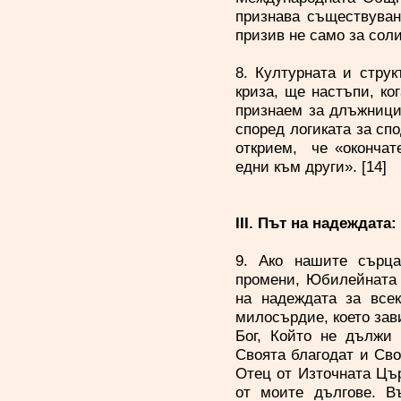
признава съществуван
призив не само за со
8. Културната и стру
криза, ще настъпи, ко
признаем за длъжници
според логиката за сп
открием, че «окончат
едни към други». [1
III. Път на надеждата
9. Ако нашите сърца
промени, Юбилейната 
на надеждата за все
милосърдие, което зави
Бог, Който не дължи 
Своята благодат и Сво
Отец от Източната Цър
от моите дългове. В