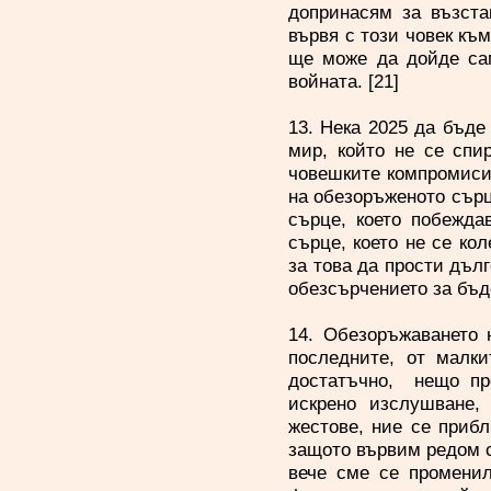
допринасям за възста
вървя с този човек къ
ще може да дойде сам
войната. [21]
13. Нека 2025 да бъде
мир, който не се спи
човешките компромиси.
на обезоръженото сърце
сърце, което побежда
сърце, което не се кол
за това да прости дълг
обезсърчението за бъде
14. Обезоръжаването 
последните, от малки
достатъчно, нещо про
искрено изслушване,
жестове, ние се приб
защото вървим редом с
вече сме се променил