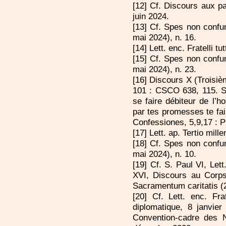
[12] Cf. Discours aux pa
juin 2024.
[13] Cf. Spes non confun
mai 2024), n. 16.
[14] Lett. enc. Fratelli tu
[15] Cf. Spes non confun
mai 2024), n. 23.
[16] Discours X (Troisièm
101 : CSCO 638, 115. S
se faire débiteur de l’h
par tes promesses te fai
Confessiones, 5,9,17 : P
[17] Lett. ap. Tertio mil
[18] Cf. Spes non confun
mai 2024), n. 10.
[19] Cf. S. Paul VI, Let
XVI, Discours au Corps 
Sacramentum caritatis (2
[20] Cf. Lett. enc. Fr
diplomatique, 8 janvie
Convention-cadre des 