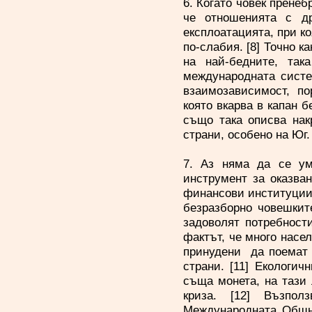
6. Когато човек пренеб
че отношенията с др
експлоатацията, при ко
по-слабия. [8] Точно к
на най-бедните, так
международната систе
взаимозависимост, п
която вкарва в капан 
също така описва накр
страни, особено на Ю
7. Аз няма да се ум
инструмент за оказван
финансови институции 
безразборно човешкит
задоволят потребности
фактът, че много насе
принудени да поемат 
страни. [11] Екологи
съща монета, на тази 
криза. [12] Възпол
Международната Общно