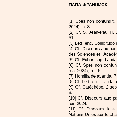
ПАПА ФРАНЦИСК
____________________
[1] Spes non confundit. 
2024), n. 8.
[2] Cf. S. Jean-Paul II,
51.
[3] Lett. enc. Sollicitudo
[4] Cf. Discours aux par
des Sciences et l’Acadé
[5] Cf. Exhort. ap. Laud
[6] Cf. Spes non confund
mai 2024), n. 16.
[7] Homilia de avaritia, 
[8] Cf. Lett. enc. Laudato
[9] Cf. Catéchèse, 2 se
8.
[10] Cf. Discours aux pa
juin 2024.
[11] Cf. Discours à la
Nations Unies sur le ch