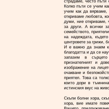
страдаме, често пъти 
Колко пъти се учим ка
учим как да вярваме, 
откриваме любовта, ко
думи, ние откриваме, 
за други. А всички з
семейството, приятели
на надеждата, където
центровете за грижи, 
И е важно да знаем к
благодатта и да се нау
запазим в сърцето
признателният и дов
изображение на лицет
очакване и безпокойст
приятел. Това са толк
които дори в тъмнина
истинския вкус на живо
Скъпи болни хора, скъ
хора, вие имате пов
Вашето придружаване