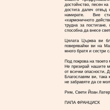
достойнство, песен на 
достига далеч отвъд 
намирате. Вие сти
«хармоничното действи
трудна за постигане,
способна да внесе свет
Цялата Църква ви бл
поверявайки ви на Ма
много братя и сестри 
Под покрова на твоето
Не презирай нашите м
от всички опасности, Д
Благославям ви, така 
не забравяте да се мол
Рим, Свети Йоан Латер
ПАПА ФРАНЦИСК