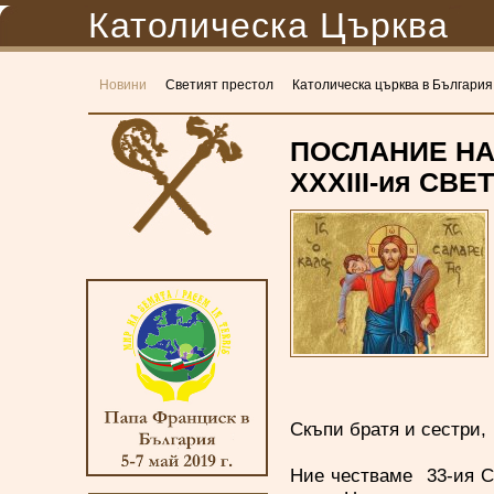
Католическа Църква
Новини
Светият престол
Католическа църква в България
ПОСЛАНИЕ НА
XXXIII-ия СВ
Скъпи братя и сестри,
Ние честваме 33-ия С