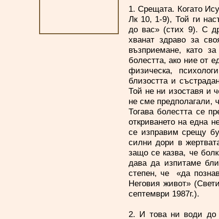
1. Срещата. Когато Ис
Лк 10, 1-9), Той ги н
до вас» (стих 9). С 
хванат здраво за сво
възприемане, като з
болестта, ако ние от 
физическа, психолог
близостта и състрадан
Той не ни изоставя и ч
не сме предполагали, 
Тогава болестта се п
откриването на една н
се изправим срещу бур
силни дори в жертват
защо се казва, че болк
дава да изпитаме близ
степен, че «да позна
Неговия живот» (Свети
септември 1987г.).
2. И това ни води до