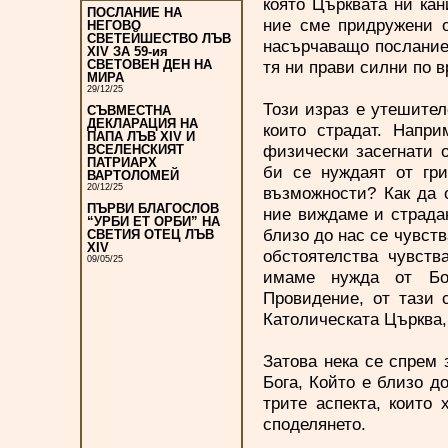
която Църквата ни кан
ПОСЛАНИЕ НА
ние сме придружени о
НЕГОВО
СВЕТЕЙШЕСТВО ЛЪВ
насърчаващо послание:
XIV ЗА 59-ия
тя ни прави силни по 
СВЕТОВЕН ДЕН НА
МИРА
29/12/25
Този израз е утешител
СЪВМЕСТНА
ДЕКЛАРАЦИЯ НА
които страдат. Напри
ПАПА ЛЪВ XIV И
физически засегнати 
ВСЕЛЕНСКИЯТ
ПАТРИАРХ
би се нуждаят от гри
ВАРТОЛОМЕЙ
20/12/25
възможности? Как да 
ПЪРВИ БЛАГОСЛОВ
ние виждаме и страдан
“УРБИ ЕТ ОРБИ” НА
близо до нас се чувств
СВЕТИЯ ОТЕЦ ЛЪВ
XIV
обстоятелства чувств
09/05/25
имаме нужда от Бож
Провидение, от тази 
Католическата Църква,
Затова нека се спрем
Бога, Който е близо д
трите аспекта, които
споделянето.