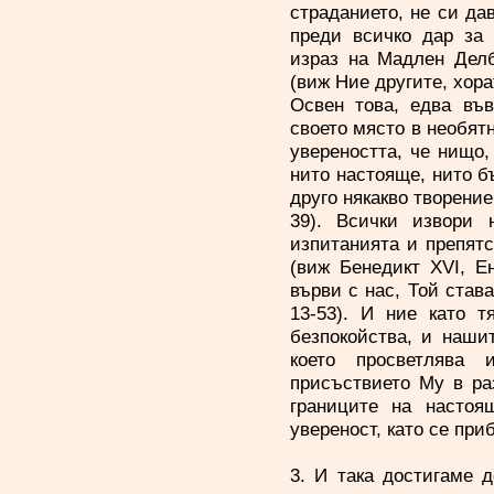
страданието, не си да
преди всичко дар за 
израз на Мадлен Делбр
(виж Ние другите, хорат
Освен това, едва въ
своето място в необят
увереността, че нищо,
нито настояще, нито б
друго някакво творени
39). Всички извори 
изпитанията и препят
(виж Бенедикт XVI, Е
върви с нас, Той став
13-53). И ние като 
безпокойства, и наши
което просветлява
присъствието Му в ра
границите на настоя
увереност, като се при
3. И така достигаме д