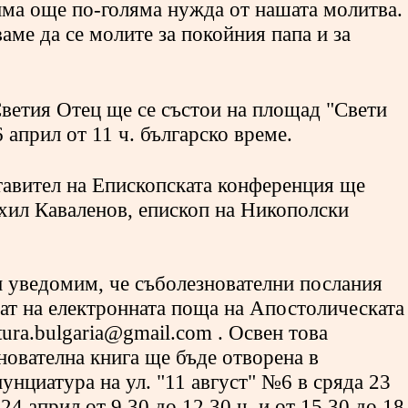
 има още по-голяма нужда от нашата молитва.
аме да се молите за покойния папа и за
ветия Отец ще се състои на площад "Свети
 април от 11 ч. българско време.
тавител на Епископската конференция ще
хил Каваленов, епископ на Никополски
 уведомим, че съболезнователни послания
ат на електронната поща на Апостолическата
tura.bulgaria@gmail.com . Освен това
нователна книга ще бъде отворена в
унциатура на ул. "11 август" №6 в сряда 23
24 април от 9,30 до 12,30 ч. и от 15.30 до 18