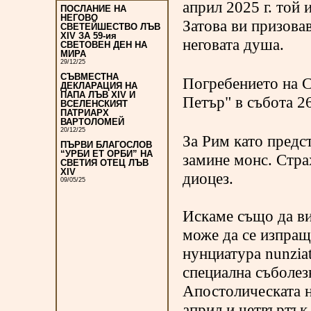
април 2025 г. той
ПОСЛАНИЕ НА
НЕГОВО
Затова ви призовав
СВЕТЕЙШЕСТВО ЛЪВ
XIV ЗА 59-ия
неговата душа.
СВЕТОВЕН ДЕН НА
МИРА
29/12/25
СЪВМЕСТНА
Погребението на С
ДЕКЛАРАЦИЯ НА
ПАПА ЛЪВ XIV И
Петър" в събота 26
ВСЕЛЕНСКИЯТ
ПАТРИАРХ
ВАРТОЛОМЕЙ
20/12/25
За Рим като предс
ПЪРВИ БЛАГОСЛОВ
“УРБИ ЕТ ОРБИ” НА
замине монс. Стра
СВЕТИЯ ОТЕЦ ЛЪВ
XIV
диоцез.
09/05/25
Искаме също да ви
може да се изпращ
нунциатура nunzia
специална съболез
Апостолическата н
април и четвъртък 