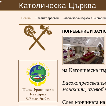
Католическа Църква
Новини
Светият престол
Католическа църква в България
ПОГРЕБЕНИЕ И ЗАУП
на Католическа цъ
Високопреосвещен
монахини, възлюбе
След кончината на