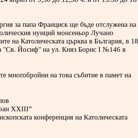
ргия за папа Франциск ще бъде отслужена на
толическия нунций монсеньор Лучано
ите на Католическата църква в България, в 1
а "Св. Йосиф" на ул. Княз Борис I №146 в
те многобройни на това събитие в памет на
лов
оан XXIII”
ископската конференция на Католическата