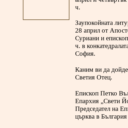
ч.
Заупокойната литу
28 април от Апос
Суриани и епископ
ч. в конкатедралат
София.
Каним ви да дойде
Светия Отец.
Епископ Петко Въ
Епархия „Свети Й
Председател на Еп
църква в България