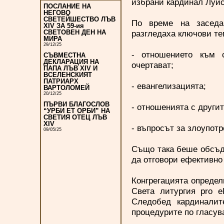
избрани кардинал Луис
ПОСЛАНИЕ НА
НЕГОВО
СВЕТЕЙШЕСТВО ЛЪВ
По време на заседа
XIV ЗА 59-ия
разгледаха ключови те
СВЕТОВЕН ДЕН НА
МИРА
29/12/25
- отношението към с
СЪВМЕСТНА
ДЕКЛАРАЦИЯ НА
очертават;
ПАПА ЛЪВ XIV И
ВСЕЛЕНСКИЯТ
ПАТРИАРХ
- евангелизацията;
ВАРТОЛОМЕЙ
20/12/25
ПЪРВИ БЛАГОСЛОВ
- отношенията с други
“УРБИ ЕТ ОРБИ” НА
СВЕТИЯ ОТЕЦ ЛЪВ
XIV
- въпросът за злоупотр
09/05/25
Също така беше обсъде
да отговори ефективно
Конгрегацията определ
Света литургия pro e
Следобед кардиналит
процедурите по гласув