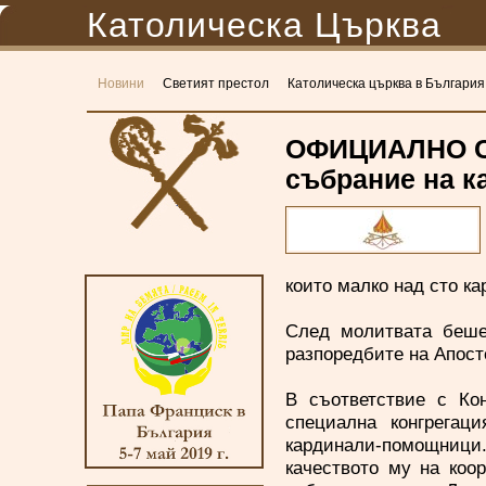
Католическа Църква
Новини
Светият престол
Католическа църква в България
ОФИЦИАЛНО С
събрание на к
които малко над сто к
След молитвата беше 
разпоредбите на Апосто
В съответствие с Ко
специална конгрегац
кардинали-помощни
качеството му на коо