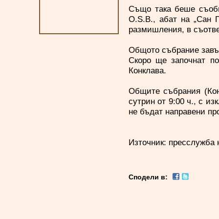
Също така беше съобще
O.S.B., абат на „Сан
размишления, в съотве
Общото събрание завър
Скоро ще започнат по
Конклава.
Общите събрания (Кон
сутрин от 9:00 ч., с и
не бъдат направени пр
Източник: пресслужба 
Сподели в: