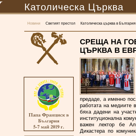
Католическа Църква
Новини
Светият престол
Католическа църква в България
СРЕЩА НА ГО
ЦЪРКВА В ЕВ
предаде, а именно пос
работата на медиите в
бяха дадени на участ
институционална комун
важен лектор бе Але
Дикастера по комуник