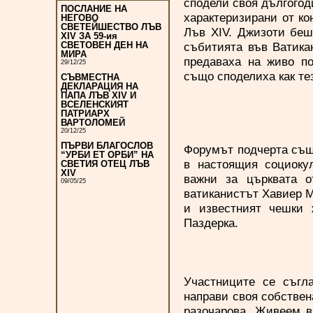
сподели своя дългогод
ПОСЛАНИЕ НА
характеризирани от ко
НЕГОВО
СВЕТЕЙШЕСТВО ЛЪВ
Лъв XIV. Джизоти беш
XIV ЗА 59-ия
събитията във Ватика
СВЕТОВЕН ДЕН НА
МИРА
предаваха на живо по
29/12/25
също споделиха как те
СЪВМЕСТНА
ДЕКЛАРАЦИЯ НА
ПАПА ЛЪВ XIV И
ВСЕЛЕНСКИЯТ
ПАТРИАРХ
ВАРТОЛОМЕЙ
20/12/25
ПЪРВИ БЛАГОСЛОВ
Форумът подчерта също
“УРБИ ЕТ ОРБИ” НА
в настоящия социокул
СВЕТИЯ ОТЕЦ ЛЪВ
XIV
важни за църквата о
09/05/25
ватиканистът Хавиер М
и известният чешки 
Паздерка.
Участниците се съгла
направи своя собствен
разочарова. Живеем в