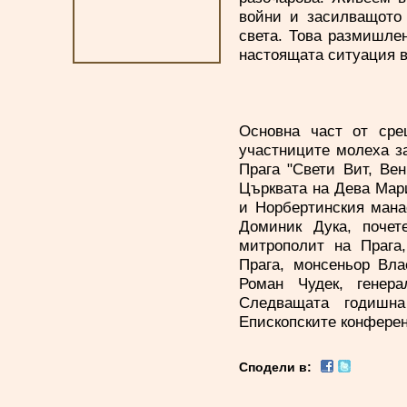
войни и засилващото 
света. Това размишлен
настоящата ситуация в
Основна част от сре
участниците молеха за
Прага "Свети Вит, Ве
Църквата на Дева Мари
и Норбертинския мана
Доминик Дука, почет
митрополит на Прага
Прага, монсеньор Вла
Роман Чудек, генера
Следващата годишн
Епископските конференц
Сподели в: