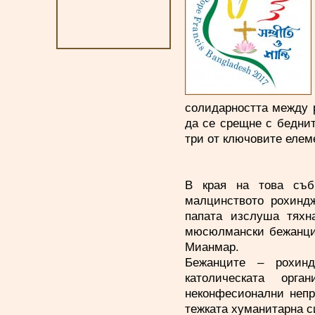
солидарността между р
да се срещне с беднит
три от ключовите елем
В края на това съб
малцинството рохинд
папата изслуша тяхн
мюсюлмански бежанци,
Мианмар.
Бежанците – рохинд
католическата орг
неконфесионални непр
тежката хуманитарна си