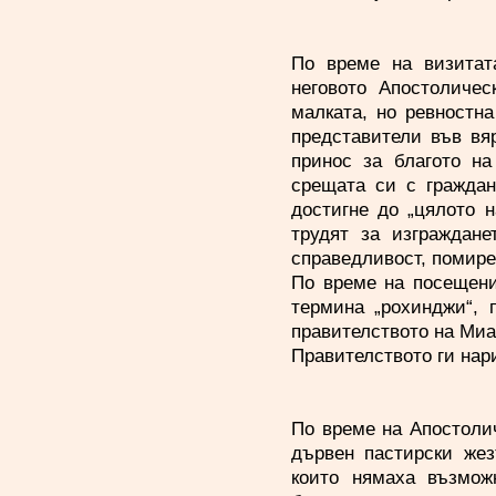
По време на визитат
неговото Апостоличе
малката, но ревностна
представители във вя
принос за благото на
срещата си с граждан
достигне до „цялото 
трудят за изграждане
справедливост, помире
По време на посещени
термина „рохинджи“, 
правителството на Миа
Правителството ги нар
По време на Апостоли
дървен пастирски жез
които нямаха възмож