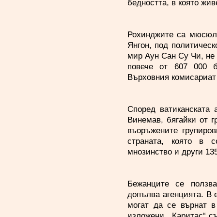
бедността, в която жив
Рохинджите са мюсюлм
Янгон, под политическ
мир Аун Сан Су Чи, не
повече от 607 000 
Върховния комисариат
Според ватиканската 
Винемав, бягайки от 
въоръжените групиров
страната, която в 
мнозинство и други 13
Бежанците се ползва
допълва агенцията. В 
могат да се върнат в
изложени. „Каритас“ с