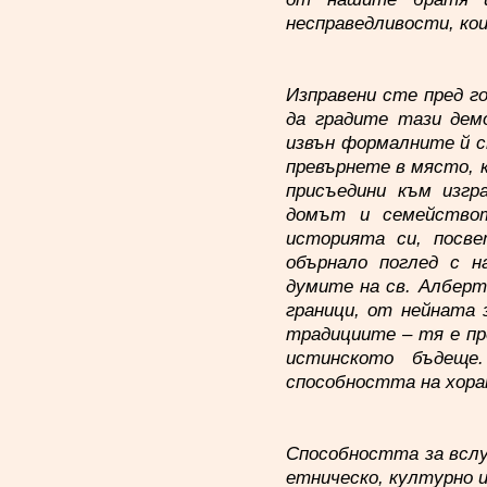
несправедливости, кои
Изправени сте пред г
да градите тази дем
извън формалните й с
превърнете в място, к
присъедини към изгр
домът и семействот
историята си, посв
обърнало поглед с 
думите на св. Алберт
граници, от нейната 
традициите – тя е пре
истинското бъдеще
способността на хора
Способността за вслу
етническо, културно 