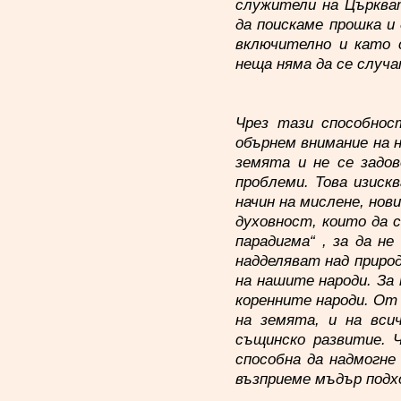
служители на Църкват
да поискаме прошка и
включително и като 
неща няма да се случ
Чрез тази способност
обърнем внимание на 
земята и не се задов
проблеми. Това изиск
начин на мислене, нов
духовност, които да 
парадигма“ , за да н
надделяват над приро
на нашите народи. За
коренните народи. От
на земята, и на вси
същинско развитие. 
способна да надмогне
възприеме мъдър подх