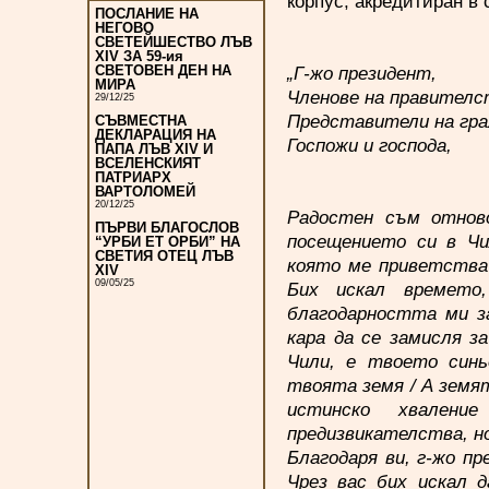
корпус, акредитиран в
ПОСЛАНИЕ НА
НЕГОВО
СВЕТЕЙШЕСТВО ЛЪВ
XIV ЗА 59-ия
„Г-жо президент,
СВЕТОВЕН ДЕН НА
МИРА
Членове на правителс
29/12/25
Представители на гра
СЪВМЕСТНА
ДЕКЛАРАЦИЯ НА
Госпожи и господа,
ПАПА ЛЪВ XIV И
ВСЕЛЕНСКИЯТ
ПАТРИАРХ
ВАРТОЛОМЕЙ
20/12/25
Радостен съм отново
ПЪРВИ БЛАГОСЛОВ
посещението си в Чи
“УРБИ ЕТ ОРБИ” НА
СВЕТИЯ ОТЕЦ ЛЪВ
която ме приветства 
XIV
09/05/25
Бих искал времето
благодарността ми за
кара да се замисля з
Чили, е твоето синь
твоята земя / А земят
истинско хвален
предизвикателства, но
Благодаря ви, г-жо п
Чрез вас бих искал д