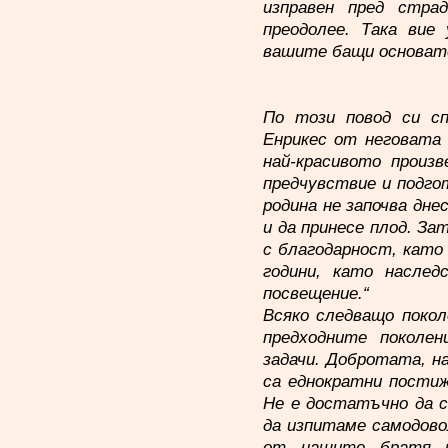
изправен пред страд
преодолее. Така ви
вашите бащи основат
По този повод си с
Енрикес от неговата 
най-красивото произв
предчувствие и подгот
родина не започва днес
и да принесе плод. За
с благодарност, като 
години, като наслед
посвещение.“
Всяко следващо поко
предходните поколе
задачи. Добротата, н
са еднократни постиж
Не е достатъчно да с
да изпитаме самодово
от нашите братя 