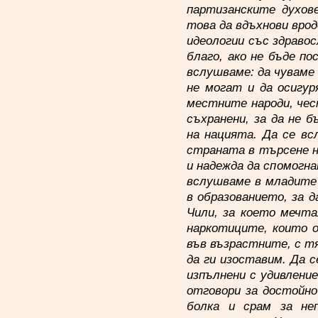
партизанските духов
това да вдъхнови вро
идеологии със здраво
благо, ако не бъде п
вслушваме: да чуваме
не могат и да осигу
местните народи, чес
съхранени, за да не 
на нацията. Да се в
страната в търсене н
и надежда да спомогна
вслушваме в младите 
в образованието, за 
Чили, за което мечта
наркотиците, които 
във възрастните, с т
да ги изоставим. Да 
изпълнени с удивление
отговори за достойно
болка и срам за не