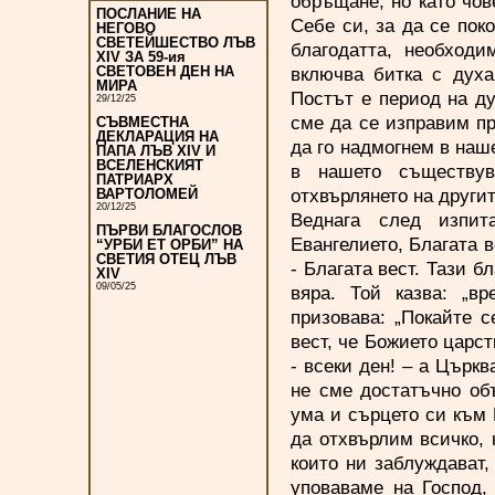
обръщане, но като чов
ПОСЛАНИЕ НА
Себе си, за да се пок
НЕГОВО
СВЕТЕЙШЕСТВО ЛЪВ
благодатта, необходи
XIV ЗА 59-ия
включва битка с духа
СВЕТОВЕН ДЕН НА
МИРА
Постът е период на ду
29/12/25
сме да се изправим п
СЪВМЕСТНА
ДЕКЛАРАЦИЯ НА
да го надмогнем в наш
ПАПА ЛЪВ XIV И
ВСЕЛЕНСКИЯТ
в нашето съществув
ПАТРИАРХ
отхвърлянето на другит
ВАРТОЛОМЕЙ
20/12/25
Веднага след изпит
ПЪРВИ БЛАГОСЛОВ
Евангелието, Благата 
“УРБИ ЕТ ОРБИ” НА
СВЕТИЯ ОТЕЦ ЛЪВ
- Благата вест. Тази б
XIV
09/05/25
вяра. Той казва: „в
призовава: „Покайте с
вест, че Божието царс
- всеки ден! – а Църк
не сме достатъчно об
ума и сърцето си към 
да отхвърлим всичко, 
които ни заблуждават,
уповаваме на Господ,