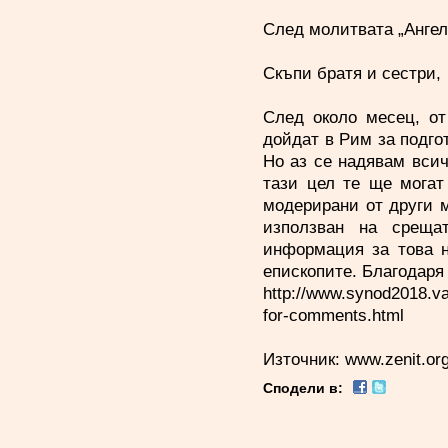
След молитвата „Ангел
Скъпи братя и сестри,
След около месец, от
дойдат в Рим за подго
Но аз се надявам всич
тази цел те ще могат
модерирани от други 
използван на среща
информация за това н
епископите. Благодаря
http://www.synod2018.va
for-comments.html
Източник:
www.zenit.or
Сподели в: