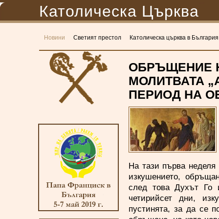
Католическа Църква
Новини
Светият престол
Католическа църква в България
ОБРЪЩЕНИЕ Н
МОЛИТВАТА „
ПЕРИОД НА О
На тази първа неделя 
изкушението, обръщан
след това Духът Го 
четирийсет дни, изк
пустинята, за да се п