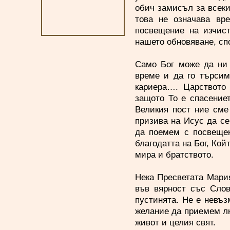
обич замисъл за всеки
това не означава вр
посвещение на изчист
нашето обновяване, сп
Само Бог може да ни 
време и да го търсим
кариера…. Царството
защото То е спасениет
Великия пост ние сме
призива на Исус да се
да поемем с посвещен
благодатта на Бог, Кой
мира и братството.
Нека Пресветата Мари
във вярност със Слов
пустинята. Не е невъз
желание да приемем лю
живот и целия свят.