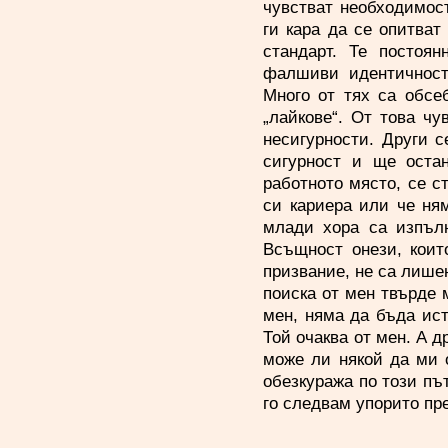
чувстват необходимост
ги кара да се опитват
стандарт. Те постоян
фалшиви идентичност
Много от тях са обсе
„лайкове“. От това чу
несигурности. Други с
сигурност и ще остан
работното място, се с
си кариера или че ня
млади хора са изпълн
Всъщност онези, коит
призвание, не са лишен
поиска от мен твърде 
мен, няма да бъда ист
Той очаква от мен. А д
може ли някой да ми 
обезкуража по този пъ
го следвам упорито пр