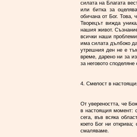
силата на Благата вес
или битка за оцелява
обичана от Бог. Това, 
Творецът вижда уника
нашия живот. Съзнание
всички наши проблеми,
има силата дълбоко да
утрешния ден не е тъм
време, дарено ни за и
за неговото споделяне 
4. Смелост в настоящ
От увереността, че Бо
в настоящия момент: с
сега, във всяка обла
което Бог ни открива;
смаляваме.