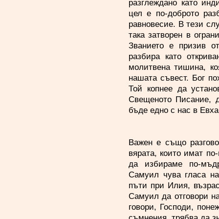
разглеждано като инд
цел е по-доброто раз
равновесие. В тези слу
така затворен в огран
Званието е призив от
разбира като открива
молитвена тишина, ко
нашата съвест. Бог по
Той копнее да устано
Свещеното Писание, д
бъде едно с нас в Евх
Важен е също разгово
вярата, които имат по
да избираме по-мъд
Самуил чува гласа на
пъти при Илия, възрас
Самуил да отговори на
говори, Господи, понеж
съмнения, трябва да зн