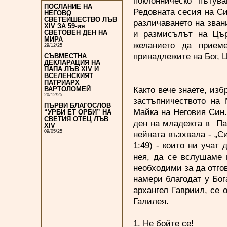
поклонническо пътув
ПОСЛАНИЕ НА
Редовната сесия на Си
НЕГОВО
СВЕТЕЙШЕСТВО ЛЪВ
различаването на зван
XIV ЗА 59-ия
и размисълът на Цър
СВЕТОВЕН ДЕН НА
МИРА
желанието да приеме
29/12/25
принадлежите на Бог, Ц
СЪВМЕСТНА
ДЕКЛАРАЦИЯ НА
ПАПА ЛЪВ XIV И
ВСЕЛЕНСКИЯТ
ПАТРИАРХ
Както вече знаете, из
ВАРТОЛОМЕЙ
20/12/25
застъпничеството на 
ПЪРВИ БЛАГОСЛОВ
Майка на Неговия Син.
“УРБИ ЕТ ОРБИ” НА
СВЕТИЯ ОТЕЦ ЛЪВ
ден на младежта в Па
XIV
09/05/25
нейната възхвала - „С
1:49) - които ни учат
нея, да се вслушаме 
необходими за да отго
намери благодат у Бога
архангел Гавриил, се
Галилея.
1. Не бойте се!