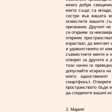
много добри свещениц
които също са млади,
сестри във вашата в
осмислите вашите съ
призвание. Другият не 
се открием за неизмери
открием пространства
израстват, да мечтаят 
и удоволствието от ком
съвместните мечти и н
отворят за другите и 
този начин ги превърн
допускайте искрата на
която единствения
смартфонът. Отворете
пространството бъде и
да споделите вашия ис
2. Мария!