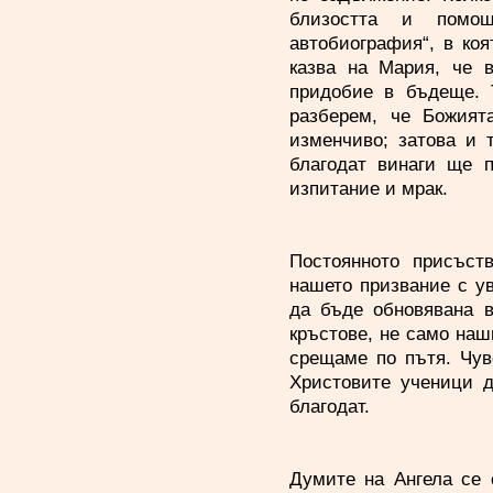
близостта и помощ
автобиография“, в коя
казва на Мария, че 
придобие в бъдеще. 
разберем, че Божият
изменчиво; затова и 
благодат винаги ще п
изпитание и мрак.
Постоянното присъст
нашето призвание с ув
да бъде обновявана в
кръстове, не само наш
срещаме по пътя. Чув
Христовите ученици д
благодат.
Думите на Ангела се 