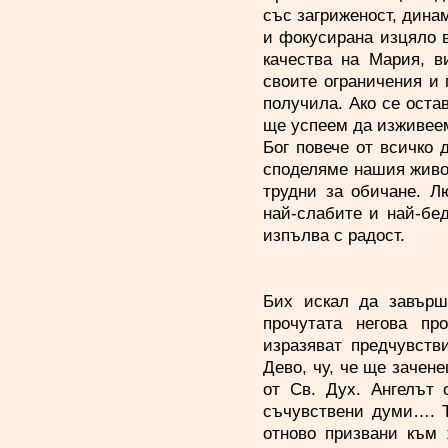
със загриженост, дина
и фокусирана изцяло 
качества на Мария, в
своите ограничения и 
получила. Ако се оста
ще успеем да изживеем
Бог повече от всичко 
споделяме нашия живот
трудни за обичане. Л
най-слабите и най-бе
изпълва с радост.
Бих искал да завърш
прочутата негова пр
изразяват предчувств
Дево, чу, че ще зачене
от Св. Дух. Ангелът 
съчувствени думи…. Т
отново призвани към 