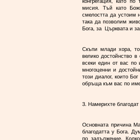
конгрегация, като по
мисия. Тъй като Бож
смелостта да устоим 
така да позволим жив
Бога, за Църквата и за
Скъпи млади хора, то
велико достойнство в 
всеки един от вас по 
многоценни и достойни
този диалог, които Бог
обръща към вас по име
3. Намерихте благодат 
Основната причина Ма
благодатта у Бога. Ду
по задължение. Колко