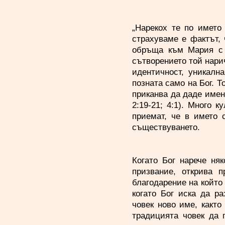
„Нарекох те по името 
страхуваме е фактът, 
обръща към Мария с 
сътворението той нарич
идентичност, уникалн
позната само на Бог. Т
приканва да даде имена
2:19-21; 4:1). Много 
приемат, че в името 
съществуването.
Когато Бог нарече ня
призвание, открива 
благодарение на който 
когато Бог иска да р
човек ново име, както
традицията човек да 