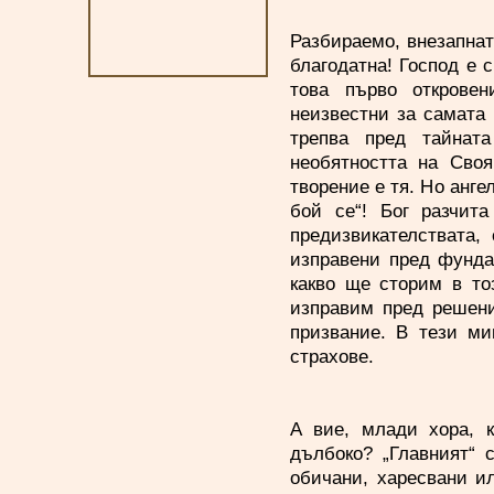
Разбираемо, внезапнат
благодатна! Господ е с
това първо открове
неизвестни за самата
трепва пред тайнат
необятността на Сво
творение е тя. Но анге
бой се“! Бог разчит
предизвикателствата,
изправени пред фунда
какво ще сторим в тоз
изправим пред решени
призвание. В тези ми
страхове.
А вие, млади хора, к
дълбоко? „Главният“ 
обичани, харесвани и