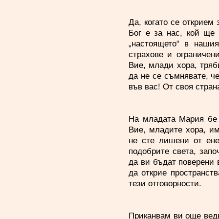
Да, когато се открием 
Бог е за нас, кой ще 
„настоящето“ в нашия
страхове и ограничен
Вие, млади хора, тряб
да не се съмнявате, ч
във вас! От своя стран
На младата Мария бе 
Вие, младите хора, им
не сте лишени от ене
подобрите света, запо
да ви бъдат поверени 
да открие пространств
тези отговорности.
Приканвам ви още вед