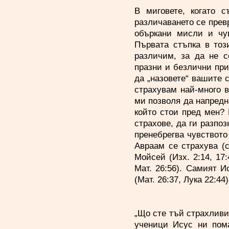
В миговете, когато 
различаването се прев
объркани мисли и чув
Първата стъпка в тоз
различим, за да не с
празни и безлични при
да „назовете“ вашите с
страхувам най-много в
ми позволя да напредн
който стои пред мен? 
страхове, да ги разпоз
пренебрегва чувството 
Авраам се страхува (ср
Мойсей (Изх. 2:14, 17:
Мат. 26:56). Самият И
(Мат. 26:37, Лука 22:44)
„Що сте тъй страхливи?
ученици Исус ни пома