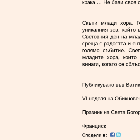
крака … Не бави своя о
Скъпи млади хора, Г
уникалния зов, който 
Световния ден на мла
среща с радостта и ент
голямо събитие. Све
младите хора, които 
винаги, когато се сблъ
Публикувано във Ватика
VI неделя на Обикнове
Празник на Света Бого
Франциск
Сподели в: