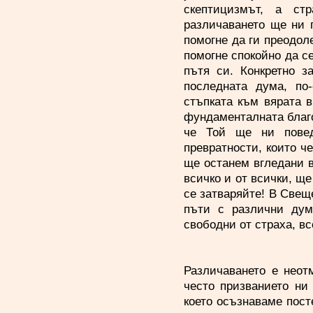
скептицизмът, а ст
различаването ще ни 
помогне да ги преодол
помогне спокойно да с
пътя си. Конкретно з
последната дума, по
стъпката към вярата в
фундаменталната благо
че Той ще ни повед
превратности, които че
ще останем вгледани в
всичко и от всички, щ
се затваряйте! В Свещ
пъти с различни дум
свободни от страха, вс
Различаването е неот
често призванието ни
което осъзнаваме пост