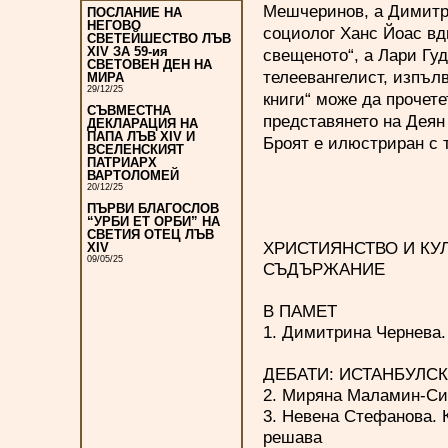
Мешчеринов, а Димитри
ПОСЛАНИЕ НА
НЕГОВО
социолог Ханс Йоас вди
СВЕТЕЙШЕСТВО ЛЪВ
XIV ЗА 59-ия
свещеното“, а Лари Гу
СВЕТОВЕН ДЕН НА
телеевангелист, изпъл
МИРА
29/12/25
книги“ може да прочет
СЪВМЕСТНА
представянето на Деян
ДЕКЛАРАЦИЯ НА
ПАПА ЛЪВ XIV И
Броят е илюстриран с 
ВСЕЛЕНСКИЯТ
ПАТРИАРХ
ВАРТОЛОМЕЙ
20/12/25
ПЪРВИ БЛАГОСЛОВ
“УРБИ ЕТ ОРБИ” НА
СВЕТИЯ ОТЕЦ ЛЪВ
ХРИСТИЯНСТВО И КУЛТ
XIV
09/05/25
СЪДЪРЖАНИЕ
В ПАМЕТ
1. Димитрина Чернева.
ДЕБАТИ: ИСТАНБУЛС
2. Миряна Маламин-Сир
3. Невена Стефанова. 
решава