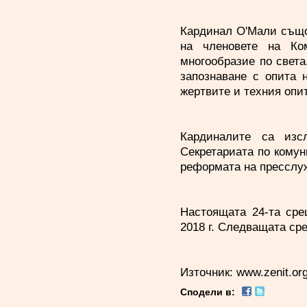
Кардинал О'Мали също 
на членовете на Ком
многообразие по света
запознаване с опита 
жертвите и техния опит
Кардиналите са изс
Секретариата по комун
реформата на пресслуж
Настоящата 24-та сре
2018 г. Следващата сре
Източник:
www.zenit.or
Сподели в: