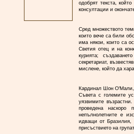
одобрят текста, койт
консултации и окончат
Сред множеството теми
които вече са били об
има някои, които са о
Светия отец и на кон
курията; създаване
секретариат, възвестя
мислене, който да хар
Кардинал Шон О'Мали, 
Съвета с големите ус
уязвимите възрастни.
проведена наскоро 
непълнолетните е изс
идващи от Бразилия, 
присъствието на групат