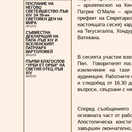
ПОСЛАНИЕ НА
– архиепископ на Ки
НЕГОВО
Патрик О’Мали – ар
СВЕТЕЙШЕСТВО ЛЪВ
XIV ЗА 59-ия
префект на Секретариа
СВЕТОВЕН ДЕН НА
МИРА
настоящата сесия) ка
29/12/25
на Тегусигалпа, Хонду
СЪВМЕСТНА
ДЕКЛАРАЦИЯ НА
Ватикана.
ПАПА ЛЪВ XIV И
ВСЕЛЕНСКИЯТ
ПАТРИАРХ
ВАРТОЛОМЕЙ
20/12/25
В сесията участие взе
ПЪРВИ БЛАГОСЛОВ
Пел. Говорителят пос
“УРБИ ЕТ ОРБИ” НА
изключение на тази
СВЕТИЯ ОТЕЦ ЛЪВ
XIV
аудиенция. Работните 
09/05/25
и следобед от 16.30 д
въпроси, свързани с ня
Според съобщението з
основната част от раб
Апостолическа конст
завършен окончателно