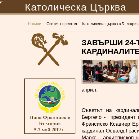
Католическа Църква
Новини
Светият престол
Католическа църква в България
ЗАВЪРШИ 24-
КАРДИНАЛИТ
април.
Съветът на кардинал
Бертело - президент 
Франсиско Ксавиер Ер
кардинал Освалд Граси
Маркс – архиепископ 