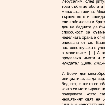
Йерусалим, след ритуа
това събитие обогати
миналата година. Мног
тържеството и солида
един обикновен и брат
ден на бедните да бъ
способност за съвм
неделната храна е опи
описвана от св. Еван
постоянствуваха в уче
в молитвите. [...] А
продаваха имоти и с
нуждата.“ (Деян. 2:42,4
7. Всеки ден многобр
инициативи, за да изр
бедност, с които се с
които са мотивирани не
подкрепата, която с
необятният свят на б
слаба и недостатъчна