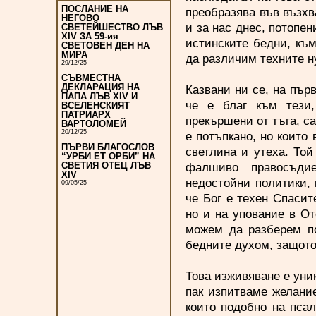
ПОСЛАНИЕ НА
преобразява във възхв
НЕГОВО
и за нас днес, потопе
СВЕТЕЙШЕСТВО ЛЪВ
XIV ЗА 59-ия
истинските бедни, към
СВЕТОВЕН ДЕН НА
МИРА
да различим техните н
29/12/25
СЪВМЕСТНА
ДЕКЛАРАЦИЯ НА
Казвани ни се, на първ
ПАПА ЛЪВ XIV И
че е благ към тези
ВСЕЛЕНСКИЯТ
ПАТРИАРХ
прекършени от тъга, са
ВАРТОЛОМЕЙ
20/12/25
е потъпкано, но които 
ПЪРВИ БЛАГОСЛОВ
светлина и утеха. Той
“УРБИ ЕТ ОРБИ” НА
фалшиво правосъдие
СВЕТИЯ ОТЕЦ ЛЪВ
XIV
недостойни политики, 
09/05/25
че Бог е техен Спасит
но и на упование в От
можем да разберем по
бедните духом, защото 
Това изживяване е уник
пак изпитваме желание
които подобно на пса