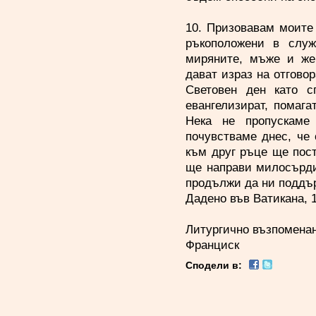
10. Призовавам моите 
ръкоположени в служ
миряните, мъже и же
дават израз на отгово
Световен ден като с
евангелизират, помага
Нека не пропускаме
почувстваме днес, че
към друг ръце ще пост
ще направи милосърди
продължи да ни поддър
Дадено във Ватикана, 1
Литургично възпоменан
Франциск
Сподели в: