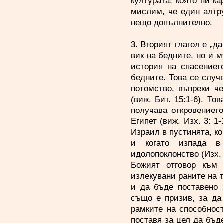
културата, която ни к
мислим, че един алтр
нещо допълнително.
3. Вторият глагол е „д
вик на бедните, но и м
история на спасениет
бедните. Това се случ
потомство, въпреки ч
(виж. Бит. 15:1-6). То
получава откровениет
Египет (виж. Изх. 3: 1
Израил в пустинята, ког
и когато изпада в
идолопоклонство (Изх. 
Божият отговор към 
излекувани раните на 
и да бъде поставено 
също е призив, за да 
рамките на способнос
поставя за цел да бъд