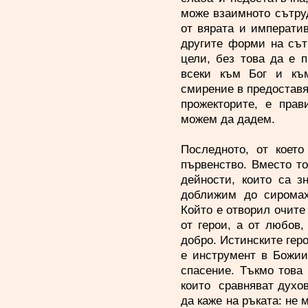
може взаимното сътру
от вярата и императи
другите форми на сът
цели, без това да е 
всеки към Бог и къ
смирение в предоставя
прожекторите, е прав
можем да дадем.
Последното, от коет
първенство. Вместо т
дейности, които са з
доближим до сиромах
Който е отворил очите
от герои, а от любов,
добро. Истинските геро
е инструмент в Божии
спасение. Тъкмо това
които сравняват духов
да каже на ръката: не 