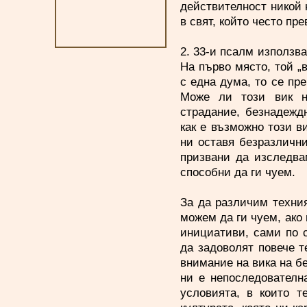
действителност никой 
в свят, който често пр
2. 33-и псалм използва
На първо място, той „
с една дума, то се пре
Може ли този вик н
страдание, безнадежд
как е възможно този в
ни оставя безразличн
призвани да изследва
способни да ги чуем.
За да различим техния
можем да ги чуем, ако 
инициативи, сами по 
да задоволят повече т
внимание на вика на бе
ни е непоследователн
условията, в които т