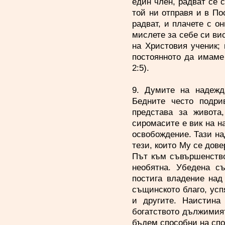
един член, радват се с
той ни отправя и в По
радват, и плачете с о
мислете за себе си вис
на Христовия ученик;
постоянното да имаме
2:5).
9. Думите на надежда
Бедните често подри
представа за живота
сиромасите е вик на н
освобождение. Тази на
тези, които Му се дове
Път към съвършенство
необятна. Убедена с
постига владение над 
същинското благо, усп
и другите. Наистина
богатството дължимия
бъдем способни на спо