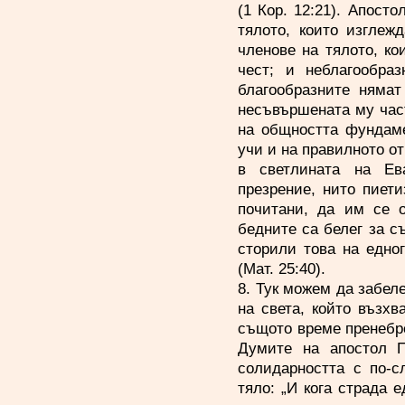
(1 Кор. 12:21). Апост
тялото, които изглеж
членове на тялото, ко
чест; и неблагообра
благообразните нямат
несъвършената му част 
на общността фундаме
учи и на правилното о
в светлината на Ев
презрение, нито пиет
почитани, да им се о
бедните са белег за с
сторили това на едно
(Мат. 25:40).
8. Тук можем да забел
на света, който възхв
същото време пренебре
Думите на апостол П
солидарността с по-с
тяло: „И кога страда е