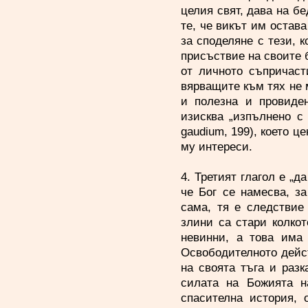
целия свят, дава на бе
те, че викът им остава
за споделяне с тези, к
присъствие на своите б
от личното съпричаст
вярващите към тях не 
и полезна и провиден
изисква „изпълнено с
gaudium, 199), което ц
му интереси.
4. Третият глагол е „д
че Бог се намесва, з
сама, тя е следствие 
злини са стари колкот
невинни, а това има
Освободителното дейст
на своята тъга и разк
силата на Божията н
спасителна история, 