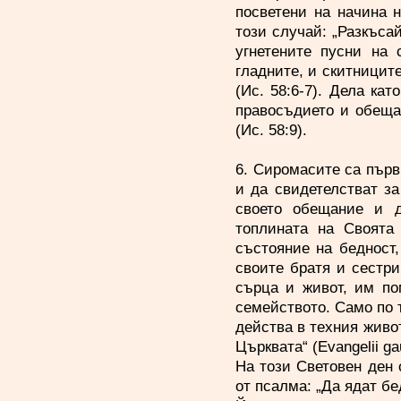
посветени на начина 
този случай: „Разкъса
угнетените пусни на 
гладните, и скитниците
(Ис. 58:6-7). Дела кат
правосъдието и обещав
(Ис. 58:9).
6. Сиромасите са първ
и да свидетелстват за
своето обещание и 
топлината на Своята
състояние на бедност
своите братя и сестри
сърца и живот, им по
семейството. Само по 
действа в техния живот
Църквата“ (Evangelii ga
На този Световен ден
от псалма: „Да ядат бе