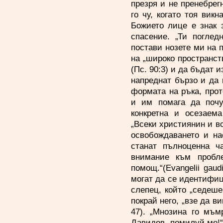
презря и не пренебрег
го чу, когато тоя вик
Божието лице е знак 
спасение. „Ти погле
постави нозете ми на п
на „широко пространст
(Пс. 90:3) и да бъдат и
напреднат бързо и да 
формата на ръка, прот
и им помага да почув
конкретна и осезаема
„Всеки християнин и в
освобождаването и на
станат пълноценна ч
внимание към пробл
помощ.“(Evangelii gau
могат да се идентифиц
слепец, който „седеше
покрай него, „взе да в
47). „Мнозина го мъм
Давидов, помилуй ме!“ 