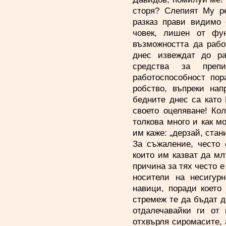
сторя? Слепият Му ре
разказ прави видимо 
човек, лишен от фун
възможността да рабо
днес извеждат до ра
средства за препит
работоспособност по
робство, въпреки нап
бедните днес са като 
своето оцеляване! Ко
толкова много и как мо
им каже: „дерзай, стани,
За съжаление, често 
които им казват да мл
причина за тях често е
носители на несигурн
навици, поради което
стремеж те да бъдат д
отдалечавайки ги от 
отхвърля сиромасите, 