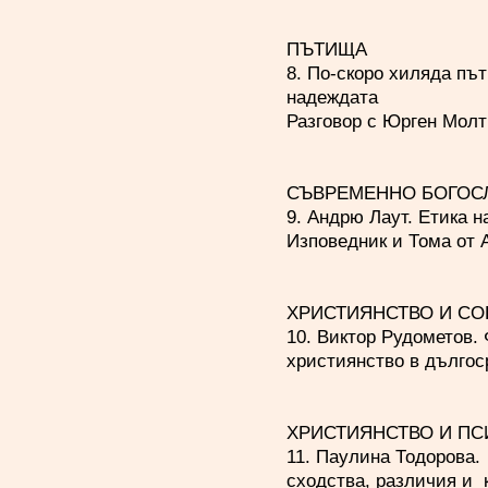
ПЪТИЩА
8. По-скоро хиляда път
надеждата
Разговор с Юрген Мол
СЪВРЕМЕННО БОГОС
9. Андрю Лаут. Етика 
Изповедник и Тома от 
ХРИСТИЯНСТВО И С
10. Виктор Рудометов.
християнство в дългос
ХРИСТИЯНСТВО И П
11. Паулина Тодорова.
сходства, различия и 