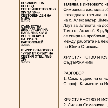
ПОСЛАНИЕ НА
заявява в интервюто н
НЕГОВО
Симеонова изследва „б
СВЕТЕЙШЕСТВО ЛЪВ
XIV ЗА 59-ия
последната третина на 
СВЕТОВЕН ДЕН НА
МИРА
на о. Александър Шмем
29/12/25
Лаут за „Етиката на д
СЪВМЕСТНА
ДЕКЛАРАЦИЯ НА
Тома от Аквино“. В ру
ПАПА ЛЪВ XIV И
се спира на проблема 
ВСЕЛЕНСКИЯТ
ПАТРИАРХ
между работата на лек
ВАРТОЛОМЕЙ
20/12/25
на Юлия Станкова.
ПЪРВИ БЛАГОСЛОВ
“УРБИ ЕТ ОРБИ” НА
ХРИСТИЯНСТВО И КУЛТ
СВЕТИЯ ОТЕЦ ЛЪВ
XIV
СЪДЪРЖАНИЕ
09/05/25
РАЗГОВОР
1. Самото дело на епи
С проф. Климентина Ив
ХРИСТИЯНСТВО И ИС
2. Лиляна Симеонова. 