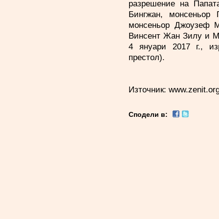
разрешение на Папат
Бингжан, монсеньор
монсеньор Джоузеф М
Винсент Жан Зилу и М
4 януари 2017 г., и
престол).
Източник:
www.zenit.or
Сподели в: