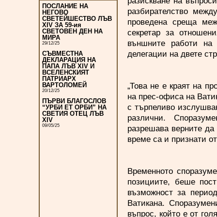
разискване на въпрос
ПОСЛАНИЕ НА
разбирателство между
НЕГОВО
СВЕТЕЙШЕСТВО ЛЪВ
проведена среща меж
XIV ЗА 59-ия
секретар за отношен
СВЕТОВЕН ДЕН НА
МИРА
външните работи на 
29/12/25
делегации на двете стр
СЪВМЕСТНА
ДЕКЛАРАЦИЯ НА
ПАПА ЛЪВ XIV И
ВСЕЛЕНСКИЯТ
ПАТРИАРХ
„Това не е краят на пр
ВАРТОЛОМЕЙ
20/12/25
на прес-офиса на Вати
ПЪРВИ БЛАГОСЛОВ
с търпеливо изслушван
“УРБИ ЕТ ОРБИ” НА
СВЕТИЯ ОТЕЦ ЛЪВ
различни. Споразум
XIV
09/05/25
разрешава верните да 
време са и признати от
Временното споразуме
позициите, беше пост
възможност за период
Ватикана. Споразумен
въпрос, който е от го