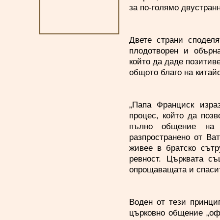
за по-голямо двустран
Двете страни споделя
плодотворен и обърн
който да даде позитиве
общото благо на китайс
„Папа Франциск изра
процес, който да поз
пълно общение на 
разпространено от Ва
живее в братско сътр
ревност. Църквата съ
опрощаващата и спаси
Воден от тези принци
църковно общение „оф