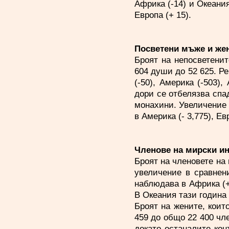
Африка (-14) и Океания
Европа (+ 15).
Посветени мъже и же
Броят на непосветени
604 души до 52 625. Р
(-50), Америка (-503),
дори се отбелязва спа
монахини. Увеличение е
в Америка (- 3,775), Ев
Членове на мирски ин
Броят на членовете на 
увеличение в сравнен
наблюдава в Африка (+2)
В Океания тази година
Броят на жените, коит
459 до общо 22 400 чл
докато останалите кон