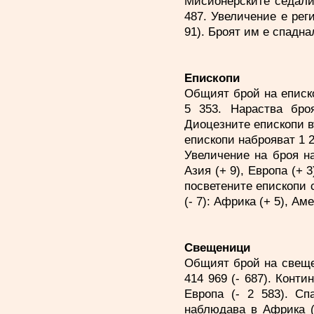
Мисионерските седали
487. Увеличение е рег
91). Броят им е спаднал
Епископи
Общият брой на еписко
5 353. Нараства бро
Диоцезните епископи въ
епископи наброяват 1 2
Увеличение на броя н
Азия (+ 9), Европа (+ 3
посветените епископи 
(- 7): Африка (+ 5), Аме
Свещеници
Общият брой на свеще
414 969 (- 687). Конти
Европа (- 2 583). Сп
наблюдава в Африка (