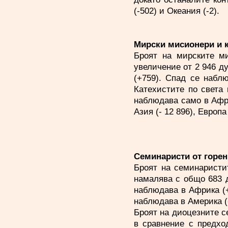
(-502) и Океания (-2).
Мирски мисионери и к
Броят на мирските ми
увеличение от 2 946 д
(+759). Спад се наблю
Катехистите по света
наблюдава само в Африк
Азия (- 12 896), Европа 
Семинаристи от горен
Броят на семинаристит
намалява с общо 683 д
наблюдава в Африка (+1
наблюдава в Америка (-
Броят на диоцезните се
в сравнение с предхо