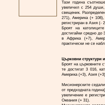
Тази година съотнош
увеличил с 254 души,
свещеник. Разпределе
271), Америка (+ 108)
регистриран в Азия (- 2
Броят на католицит
достигайки средно до 
в Африка (+7), Амер
практически не се набл
Църковни структури 
Броят на църковните с
те достигат 3 016, ка
Америка (+3), Азия (+3
Мисионерските седали
от предходната година
увеличение е регистри
Океания (+ 31).