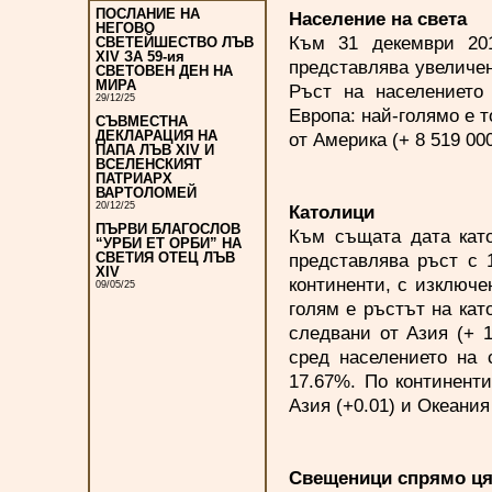
ПОСЛАНИЕ НА
Население на света
НЕГОВО
Към 31 декември 201
СВЕТЕЙШЕСТВО ЛЪВ
XIV ЗА 59-ия
представлява увеличен
СВЕТОВЕН ДЕН НА
МИРА
Ръст на населението 
29/12/25
Европа: най-голямо е т
СЪВМЕСТНА
ДЕКЛАРАЦИЯ НА
от Америка (+ 8 519 000
ПАПА ЛЪВ XIV И
ВСЕЛЕНСКИЯТ
ПАТРИАРХ
ВАРТОЛОМЕЙ
20/12/25
Католици
ПЪРВИ БЛАГОСЛОВ
Към същата дата като
“УРБИ ЕТ ОРБИ” НА
представлява ръст с 
СВЕТИЯ ОТЕЦ ЛЪВ
XIV
континенти, с изключен
09/05/25
голям е ръстът на кат
следвани от Азия (+ 1
сред населението на 
17.67%. По континенти
Азия (+0.01) и Океания 
Свещеници спрямо ця