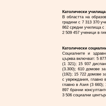
Католически училища
В областта на образо
градини с 7 313 370 уч
862 средни училища с 
2 509 457 ученици в ги
Католически социални
Социалните и здравн
църква включват: 5 877
(1 321); 15 937 диспа
(3.300); 610 домове з
(192); 15 722 домове 
с увреждания, главно в
главно в Азия (3 660);
897 брачни консултантс
3 506 социални център