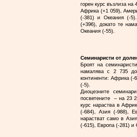
горен курс възлиза на 
Африка (+1 059), Амери
(-381) и Океания (-5
(+396), докато те нама
Океания (-55).
Семинаристи от доле
Броят на семинаристи
намалява с 2 735 до
континенти: Африка (-6
(-5).
Диоцезните семинари
посветените – на 23 2
курс нараства в Африк
(-684), Азия (-988), 
нарастват само в Азия
(-615), Европа (-281) и