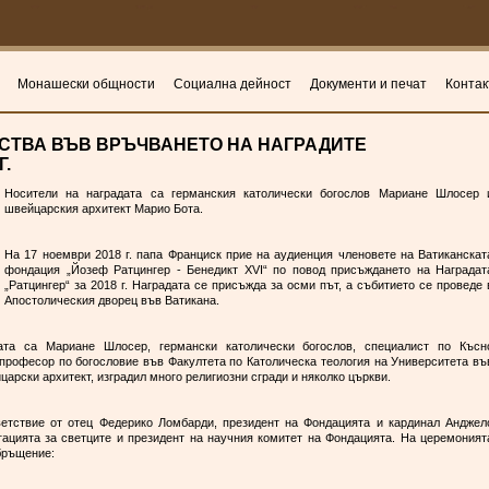
Монашески общности
Социална дейност
Документи и печат
Контак
СТВА ВЪВ ВРЪЧВАНЕТО НА НАГРАДИТЕ
Г.
Носители на наградата са германския католически богослов Мариане Шлосер 
швейцарския архитект Марио Бота.
На 17 ноември 2018 г. папа Франциск прие на аудиенция членовете на Ватиканскат
фондация „Йозеф Ратцингер - Бенедикт XVI“ по повод присъждането на Наградат
„Ратцингер“ за 2018 г. Наградата се присъжда за осми път, а събитието се проведе 
Апостолическия дворец във Ватикана.
ата са Мариане Шлосер, германски католически богослов, специалист по Късн
 професор по богословие във Факултета по Католическа теология на Университета въ
йцарски архитект, изградил много религиозни сгради и няколко църкви.
етствие от отец Федерико Ломбарди, президент на Фондацията и кардинал Анджел
гацията за светците и президент на научния комитет на Фондацията. На церемоният
бръщение: