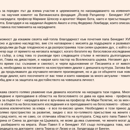
а за пореден път да взема участие в церемонията по награждаването на изявенит
е на научния комитет на Ватиканската фондация „Йозеф Ратцингер - Бенедикт XVI“
наградата: професор Мариане Шлосер и архитект Марио Бота, както и присъстващит
ята. Благодаря и на кардинал Анджело Амато и отец Федерико Ломбарди, които описах
ставиха постиженията на наградените.
можност да изкажем своята най-топла благодарност към почетния папа Бенедикт ХVІ
урно и духовно наследство, вие сте натоварени с мисията да поддържате и развиват
 продължи да бъде плодоносно и да разпространява този силен църковен дух, с който с
гер още от времето на неговата младост, когато богатите му богословски изследвани
и събор, а след това го ръководи през следващите стъпки в неговата дългогодишн
п, Глава на дикастерия, и накрая като пастор на Вселенската църква. Неговият дух 
о време със съзнание и смелост, и черпи вдъхновение от Писанията и от живот
а, необходима за постигането на конструктивен диалог с днешната култура. Затова би
 да продължавате да изучавате неговите произведения, но и да се обърнете към нов
 води диалог, като посочените от вас теми и които намирам за много актуални - темит
общ дом и за защитата на достойнството на човешката личност.
зкажа своето голямо уважение към двамата носители на наградата тази година. Мног
ледване и преподаване в областта на богословието се дава на една жена - професо
 за първи път - наградата вече е връчвана на професор Ан-Мари Пелетие, но за мен 
 в областта на богословските изследвания и в преподаването на богословието - област
пазена изключително за клира - е все по-високо ценен. Необходимо е този принос д
олямо пространство за развитие, заедно с все по-голямото присъствие на жените 
сред които, но не само, се отличава областта на културата. След като папа Павел V
рина от Сиена за доктори на Църквата, не може да има съмнение, че жените могат д
 разбирането на вярата. Йоан Павел ІІ и Бенедикт ХVІ също потвърдиха това, кат
едицата на докторите: света Тереза от Лизио и св. Хилдегарда от Бинген.