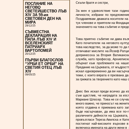
Скъпи братя и сестри,
ПОСЛАНИЕ НА
НЕГОВО
За мен е удоволствие тази годин
СВЕТЕЙШЕСТВО ЛЪВ
XIV ЗА 59-ия
личности, избрани по предложени
СВЕТОВЕН ДЕН НА
Поздравявам двамата носители на 
МИРА
тук членове и приятели на Фондаци
29/12/25
значението на това събитие и пред
СЪВМЕСТНА
ДЕКЛАРАЦИЯ НА
Това приятно събитие ни дава въз
ПАПА ЛЪВ XIV И
ВСЕЛЕНСКИЯТ
Като почитатели на неговото култ
ПАТРИАРХ
това наследство, за да може то да
ВАРТОЛОМЕЙ
отличават мислите на Йозеф Ратцин
20/12/25
допринесоха за Втория Ватиканск
служба, като професор, Архиеписко
ПЪРВИ БЛАГОСЛОВ
обърнат към проблемите на нашет
“УРБИ ЕТ ОРБИ” НА
Предание на Църквата, от мъдростт
СВЕТИЯ ОТЕЦ ЛЪВ
XIV
искал едновременно да ви насърча
09/05/25
теми, с които вярата е призвана да
за грижата за творението като наш 
Днес бих искал преди всичко да и
съм щастлив, че наградата за изс
Мариане Шлосер. Това не се случва
много важно, че приносът на жените
която отдавна е приемана като за
бъде насърчаван, да има все по-г
различните дейности на Църквата, 
провъзгласи Тереза Авилска и Кате
постигнат най-високите върхове в
включиха имената на други жени в р