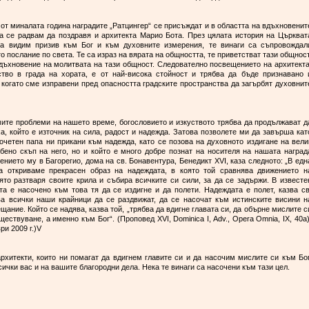
 от миналата година наградите „Ратцингер“ се присъждат и в областта на вдъхновенит
ва се радвам да поздравя и архитекта Марио Бота. През цялата история на Църкват
ва видим призив към Бог и към духовните измерения, те винаги са съпровождал
 послание по света. Те са израз на вярата на общността, те приветстват тази общност
дъхновение на молитвата на тази общност. Следователно посвещението на архитекта
тво в града на хората, е от най-висока стойност и трябва да бъде признавано 
когато сме изправени пред опасността градските пространства да загърбят духовнит
мите проблеми на нашето време, богословието и изкуството трябва да продължават д
а, който е източник на сила, радост и надежда. Затова позволете ми да завърша кат
очетен папа ни прикани към надежда, като се позова на духовното издигане на вели
обено скъп на него, но и който е много добре познат на носителя на нашата наград
ието му в Багорегио, дома на св. Бонавентура, Бенедикт ХVІ, каза следното: „В едн
а откриваме прекрасен образ на надеждата, в която той сравнява движението н
ято разтваря своите крила и събира всичките си сили, за да се задържи. В известе
а е насочено към това тя да се издигне и да полети. Надеждата е полет, казва св
ва всички наши крайници да се раздвижат, да се насочат към истинските висини н
ание. Който се надява, казва той, „трябва да вдигне главата си, да обърне мислите с
ствуване, а именно към Бог“. (Проповед XVI, Dominica I, Adv., Opera Omnia, IX, 40a)
ри 2009 г.)V
рхитекти, които ни помагат да вдигнем главите си и да насочим мислите си към Бог
ички вас и на вашите благородни дела. Нека те винаги са насочени към тази цел.