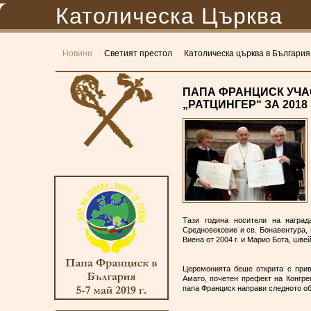
Католическа Църква
Новини
Светият престол
Католическа църква в България
ПАПА ФРАНЦИСК УЧА
„РАТЦИНГЕР“ ЗА 2018 
Тази година носители на наград
Средновековие и св. Бонавентура,
Виена от 2004 г. и Марио Бота, шве
Церемонията беше открита с прив
Амато, почетен префект на Конгре
папа Франциск направи следното о