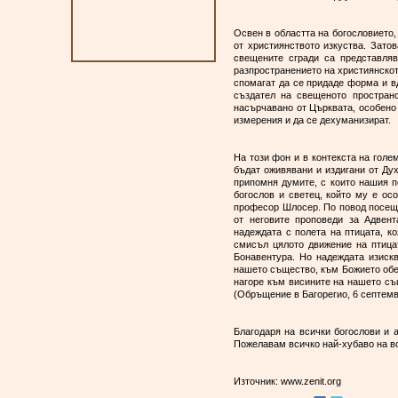
Освен в областта на богословието,
от християнството изкуства. Зато
свещените сгради са представля
разпространението на християнското
спомагат да се придаде форма и в
създател на свещеното пространс
насърчавано от Църквата, особено 
измерения и да се дехуманизират.
На този фон и в контекста на голе
бъдат оживявани и издигани от Дух
припомня думите, с които нашия п
богослов и светец, който му е ос
професор Шлосер. По повод посещен
от неговите проповеди за Адвент
надеждата с полета на птицата, ко
смисъл цялото движение на птицат
Бонавентура. Но надеждата изиск
нашето същество, към Божието обещ
нагоре към висините на нашето съще
(Обръщение в Багорегио, 6 септемв
Благодаря на всички богослови и а
Пожелавам всичко най-хубаво на вс
Източник:
www.zenit.org