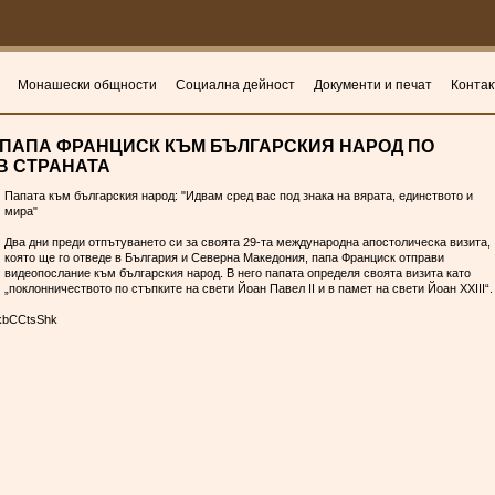
Монашески общности
Социална дейност
Документи и печат
Контак
ПАПА ФРАНЦИСК КЪМ БЪЛГАРСКИЯ НАРОД ПО
В СТРАНАТА
Папата към българския народ: "Идвам сред вас под знака на вярата, единството и
мира"
Два дни преди отпътуването си за своята 29-та международна апостолическа визита,
която ще го отведе в България и Северна Македония, папа Франциск отправи
видеопослание към българския народ. В него папата определя своята визита като
„поклонничеството по стъпките на свети Йоан Павел ІІ и в памет на свети Йоан ХХІІІ“.
JkbCCtsShk