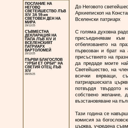
ПОСЛАНИЕ НА
До Неговото светейше
НЕГОВО
СВЕТЕЙШЕСТВО ЛЪВ
Архиепископ на Конст
XIV ЗА 59-ия
Вселенски патриарх
СВЕТОВЕН ДЕН НА
МИРА
29/12/25
С голяма духовна рад
СЪВМЕСТНА
ДЕКЛАРАЦИЯ НА
присъединявам към
ПАПА ЛЪВ XIV И
ВСЕЛЕНСКИЯТ
отбелязването на пра
ПАТРИАРХ
първозван и брат на 
ВАРТОЛОМЕЙ
20/12/25
присъствието на празн
ПЪРВИ БЛАГОСЛОВ
да предаде моите на
“УРБИ ЕТ ОРБИ” НА
СВЕТИЯ ОТЕЦ ЛЪВ
Светейшество, на чле
XIV
09/05/25
всички вярващи, съ
патриаршеската църкв
потвърдя твърдото н
собствено желание, 
възстановяване на пъл
Тази година се навърш
комисия за богословс
църква, учредена съвм