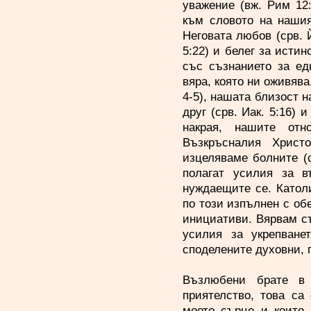
уважение (вж. Рим 12
към словото на нашия
Неговата любов (срв. 
5:22) и белег за истин
със съзнанието за ед
вяра, която ни оживява
4-5), нашата близост н
друг (срв. Иак. 5:16) 
накрая, нашите отн
Възкръсналия Христ
изцеляваме болните (с
полагат усилия за в
нуждаещите се. Катол
по този изпълнен с об
инициативи. Вярвам съ
усилия за укрепване
споделените духовни, 
Възлюбени брате в 
приятелство, това са
моето сърце и които 