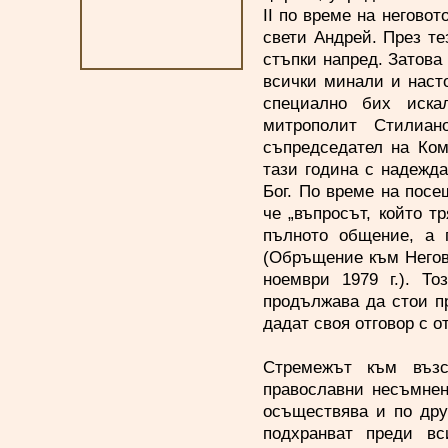
II по време на негово
свети Андрей. През т
стъпки напред. Затова
всички минали и наст
специално бих иска
митрополит Стилиан
съпредседател на Ком
тази година с надежда
Бог. По време на посе
че „въпросът, който 
пълното общение, а 
(Обръщение към Негово
ноември 1979 г.). То
продължава да стои п
дадат своя отговор с 
Стремежът към възс
православни несъмнен
осъществява и по дру
подхранват преди вс