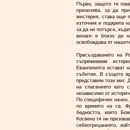
Първо, защото те пок
принизява, за да пр
мистерия, става още п
източник и подкрепа на
за да ни потърси, къде
винаги е близо до н
освобождава от нашите
Пресъздаването на Р
съпреживеем истор
Евангелията остават н
събитие. В същото вр
представим този миг. 
на спасението като 
независимо от историч
По специфичен начин, 
по времето на св. Фр
бедността, която Б
Косвено тя ни призова
себеотрицанието, ко