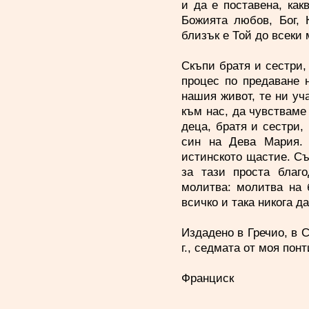
и да е поставена, как
Божията любов, Бог, 
близък е Той до всеки 
Скъпи братя и сестри,
процес по предаване н
нашия живот, те ни у
към нас, да чувстваме 
деца, братя и сестри,
син на Дева Мария. 
истинското щастие. Съ
за тази проста благ
молитва: молитва на 
всичко и така никога д
Издадено в Гречио, в 
г., седмата от моя пон
Франциск