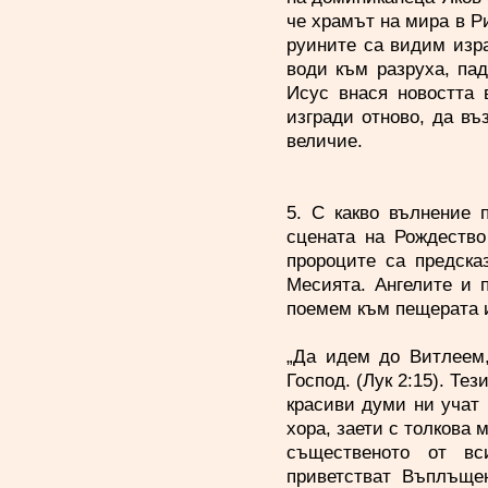
че храмът на мира в Ри
руините са видим изра
води към разруха, па
Исус внася новостта 
изгради отново, да въ
величие.
5. С какво вълнение 
сцената на Рождество
пророците са предска
Месията. Ангелите и 
поемем към пещерата и
„Да идем до Витлеем,
Господ. (Лук 2:15). Те
красиви думи ни учат 
хора, заети с толкова 
същественото от вс
приветстват Въплъщен