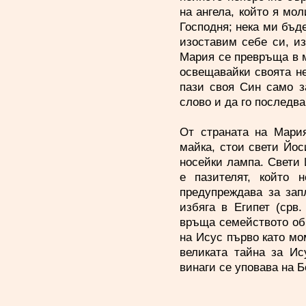
на ангела, който я мо
Господня; нека ми бъде
изоставим себе си, и
Мария се превръща в м
освещавайки своята не
пази своя Син само з
слово и да го последва 
От страната на Мария
майка, стои свети Йос
носейки лампа. Свети 
е пазителят, който 
предупреждава за зап
избяга в Египет (срв.
връща семейството обр
на Исус първо като мо
великата тайна за Ис
винаги се уповава на Б