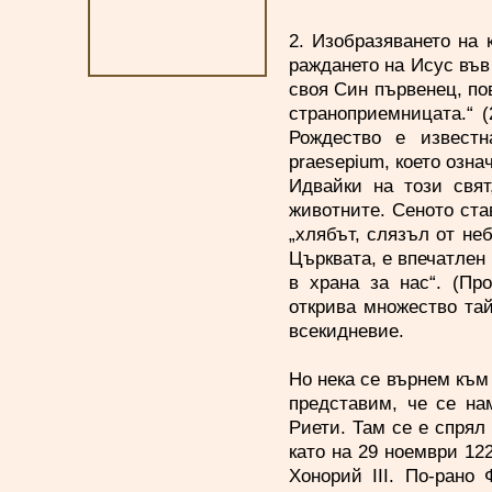
2. Изобразяването на 
раждането на Исус във
своя Син първенец, по
страноприемницата.“ (
Рождество е известн
praesepium, което озна
Идвайки на този свят
животните. Сеното ста
„хлябът, слязъл от неб
Църквата, е впечатлен
в храна за нас“. (Пр
открива множество та
всекидневие.
Но нека се върнем към 
представим, че се на
Риети. Там се е спрял
като на 29 ноември 12
Хонорий III. По-рано