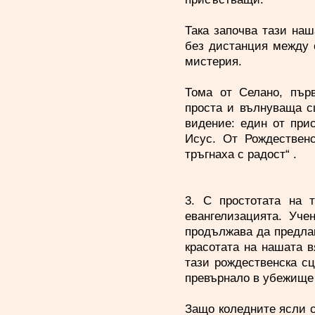
Така започва тази наш
без дистанция между 
мистерия.
Тома от Селано, първ
проста и вълнуваща с
видение: един от при
Исус. От Рождественс
тръгнаха с радост“ .
3. С простотата на 
евангелизацията. Уче
продължава да предлаг
красотата на нашата в
тази рождественска сц
превърнало в убежище 
Защо коледните ясли с