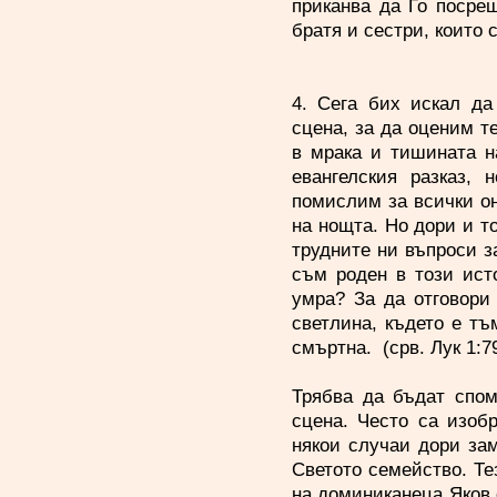
приканва да Го посре
братя и сестри, които с
4. Сега бих искал да
сцена, за да оценим т
в мрака и тишината н
евангелския разказ,
помислим за всички он
на нощта. Но дори и то
трудните ни въпроси 
съм роден в този ис
умра? За да отговори
светлина, където е тъ
смъртна. (срв. Лук 1:79
Трябва да бъдат спом
сцена. Често са изоб
някои случаи дори за
Светото семейство. Те
на доминиканеца Яков о