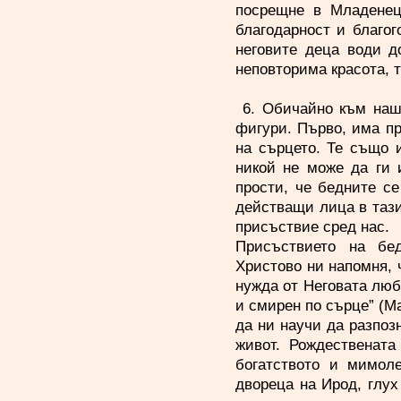
посрещне в Младенец
благодарност и благо
неговите деца води д
неповторима красота, 
6. Обичайно към наш
фигури. Първо, има пр
на сърцето. Те също 
никой не може да ги 
прости, че бедните с
действащи лица в тази
присъствие сред нас.
Присъствието на бе
Христово ни напомня, ч
нужда от Неговата любо
и смирен по сърце” (Ма
да ни научи да разпоз
живот. Рождественат
богатството и мимол
двореца на Ирод, глух