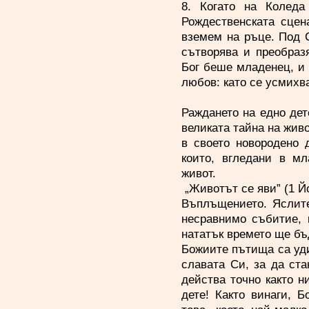
8. Когато на Коледа
Рождественската сцен
вземем на ръце. Под С
сътворява и преобраз
Бог беше младенец, и 
любов: като се усмихв
Раждането на едно дет
великата тайна на живо
в своето новородено 
които, вгледани в м
живот.
„Животът се яви” (1 Й
Въплъщението. Яслите
несравнимо събитие, 
нататък времето ще бъ
Божиите пътища са уд
славата Си, за да ст
действа точно както ни
дете! Както винаги, 