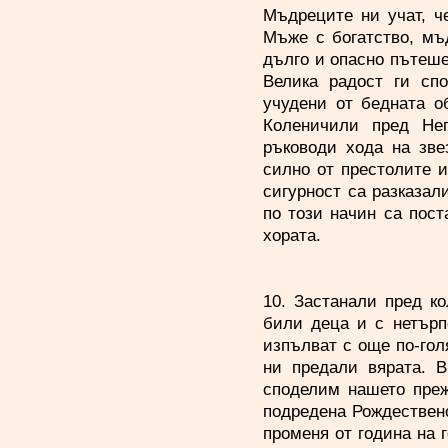
Мъдреците ни учат, ч
Мъже с богатство, мъд
дълго и опасно пътешес
Велика радост ги сп
учудени от бедната об
Коленичили пред Нег
ръководи хода на зве
силно от престолите 
сигурност са разказал
по този начин са пост
хората.
10. Застанали пред к
били деца и с нетърп
изпълват с още по-гол
ни предали вярата. 
споделим нашето преж
подредена Рождественс
променя от година на 