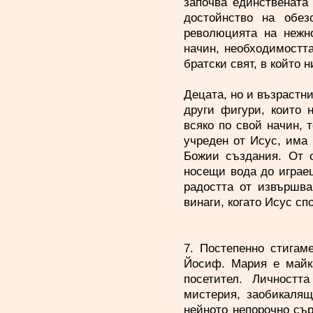
започва единствената
достойнство на обез
революцията на нежно
начин, необходимостт
братски свят, в който 
Децата, но и възрастн
други фигури, които 
всяко по свой начин, 
учреден от Исус, има 
Божии създания. От о
носещи вода до играещ
радостта от извършва
винаги, когато Исус сп
7. Постепенно стигам
Йосиф. Мария е майка
посетител. Личност
мистерия, заобикалящ
нейното непорочно съ