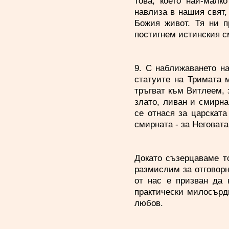
това, което най-малк
навлиза в нашия свят,
Божия живот. Тя ни п
постигнем истинския с
9. С наближаването н
статуите на Тримата 
тръгват към Витлеем, 
злато, ливан и смирна
се отнася за царската
смирната - за Неговата
Докато съзерцаваме т
размислим за отговорн
от нас е призван да 
практически милосърд
любов.