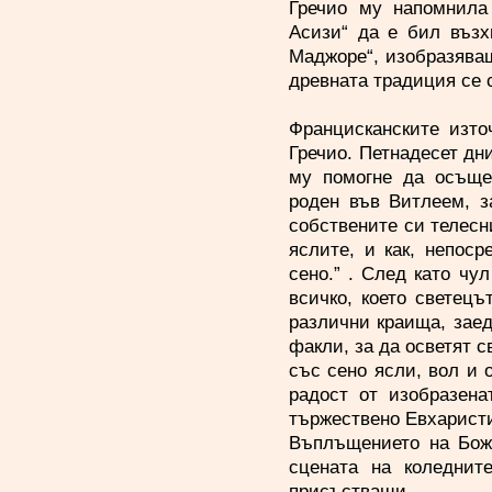
Гречио му напомнила
Асизи“ да е бил възх
Маджоре“, изобразяващ
древната традиция се 
Францисканските изто
Гречио. Петнадесет дн
му помогне да осъще
роден във Витлеем, з
собствените си телесн
яслите, и как, непос
сено.” . След като чу
всичко, което светец
различни краища, заед
факли, за да осветят 
със сено ясли, вол и
радост от изобразена
тържествено Евхаристи
Въплъщението на Божи
сцената на коледнит
присъстващи.