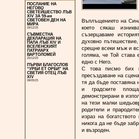
ПОСЛАНИЕ НА
НЕГОВО
СВЕТЕЙШЕСТВО ЛЪВ
XIV ЗА 59-ия
Въплъщението на Сина
СВЕТОВЕН ДЕН НА
МИРА
което сякаш изникв
29/12/25
съзерцаваме история
СЪВМЕСТНА
ДЕКЛАРАЦИЯ НА
духовно пътешествие, 
ПАПА ЛЪВ XIV И
ВСЕЛЕНСКИЯТ
срещне всеки мъж и вс
ПАТРИАРХ
голяма, че Той става 
ВАРТОЛОМЕЙ
20/12/25
едно с Него.
ПЪРВИ БЛАГОСЛОВ
С това писмо бих и
“УРБИ ЕТ ОРБИ” НА
СВЕТИЯ ОТЕЦ ЛЪВ
пресъздаване на сцена
XIV
09/05/25
тя да бъде поставяна 
и градските площа
демонстрирани в изпол
на тези малки шедьов
родители и прародите
израз на богатството
никога да не бъде забр
и възроден.