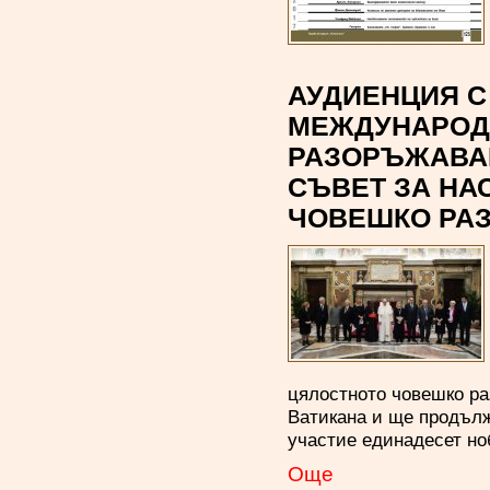
АУДИЕНЦИЯ С
МЕЖДУНАРОД
РАЗОРЪЖАВАН
СЪВЕТ ЗА НА
ЧОВЕШКО РА
цялостното човешко ра
Ватикана и ще продълж
участие единадесет но
Oще