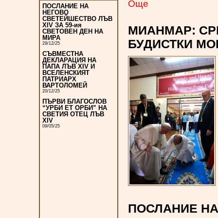
Oще
ПОСЛАНИЕ НА
НЕГОВО
СВЕТЕЙШЕСТВО ЛЪВ
XIV ЗА 59-ия
МИАНМАР: СР
СВЕТОВЕН ДЕН НА
МИРА
БУДИСТКИ МО
29/12/25
СЪВМЕСТНА
ДЕКЛАРАЦИЯ НА
ПАПА ЛЪВ XIV И
ВСЕЛЕНСКИЯТ
ПАТРИАРХ
ВАРТОЛОМЕЙ
20/12/25
ПЪРВИ БЛАГОСЛОВ
“УРБИ ЕТ ОРБИ” НА
СВЕТИЯ ОТЕЦ ЛЪВ
XIV
09/05/25
ПОСЛАНИЕ НА