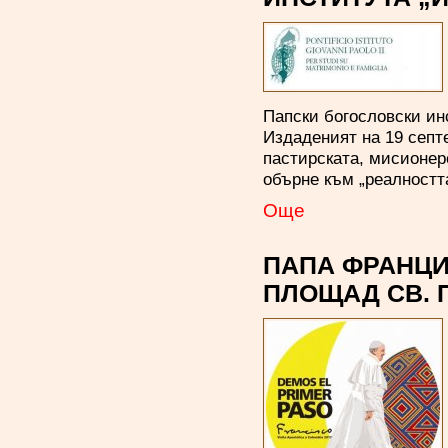
Папски богословски инс
Издаденият на 19 септ
пастирската, мисионер
обърне към „реалностт
Oще
ПАПА ФРАНЦИ
ПЛОЩАД СВ. П