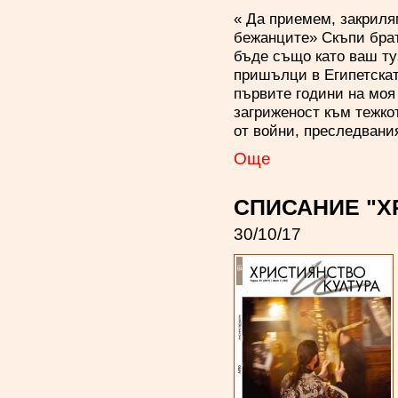
« Да приемем, закриля
бежанците» Скъпи брат
бъде също като ваш туз
пришълци в Египетскат
първите години на моя
загриженост към тежко
от войни, преследвани
Oще
СПИСАНИЕ "ХР
30/10/17