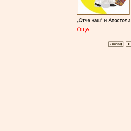
„Отче наш“ и Апостоли
Oще
‹ назад
1