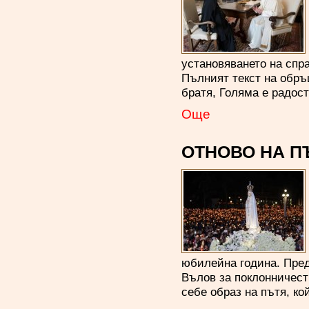
установяването на спр
Пълният текст на обр
братя, Голяма е радос
Oще
ОТНОВО НА 
юбилейна година. Пред
Вълов за поклонничест
себе образ на пътя, ко